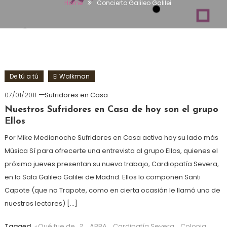
Home
Concierto Galileo Galilei
De tú a tú
El Walkman
07/01/2011
Sufridores en Casa
Nuestros Sufridores en Casa de hoy son el grupo
Ellos
Por Mike Medianoche Sufridores en Casa activa hoy su lado más
Música Sí para ofrecerte una entrevista al grupo Ellos, quienes el
próximo jueves presentan su nuevo trabajo, Cardiopatía Severa,
en la Sala Galileo Galilei de Madrid. Ellos lo componen Santi
Capote (que no Trapote, como en cierta ocasión le llamó uno de
nuestros lectores) […]
Tagged
¿Qué fue de...?
,
ABBA
,
Cardipatía Severa
,
Colonia