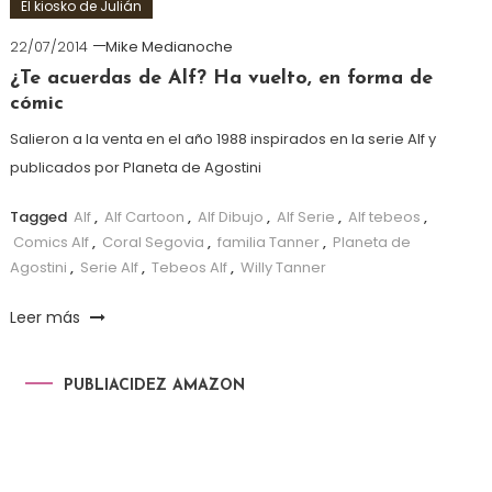
El kiosko de Julián
22/07/2014
Mike Medianoche
¿Te acuerdas de Alf? Ha vuelto, en forma de
cómic
Salieron a la venta en el año 1988 inspirados en la serie Alf y
publicados por Planeta de Agostini
Tagged
Alf
,
Alf Cartoon
,
Alf Dibujo
,
Alf Serie
,
Alf tebeos
,
Comics Alf
,
Coral Segovia
,
familia Tanner
,
Planeta de
Agostini
,
Serie Alf
,
Tebeos Alf
,
Willy Tanner
Leer más
PUBLIACIDEZ AMAZON