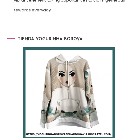
vibrant element, taking opportunities to claim generous
rewards everyday
TIENDA YOGURINHA BOROVA