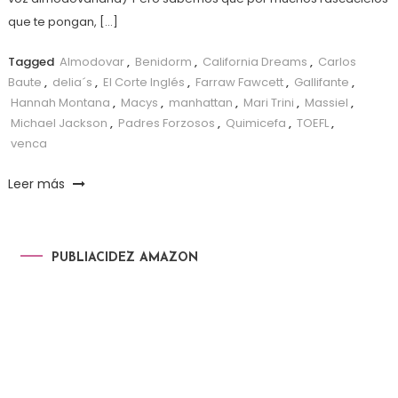
que te pongan, […]
Tagged
Almodovar
,
Benidorm
,
California Dreams
,
Carlos
Baute
,
delia´s
,
El Corte Inglés
,
Farraw Fawcett
,
Gallifante
,
Hannah Montana
,
Macys
,
manhattan
,
Mari Trini
,
Massiel
,
Michael Jackson
,
Padres Forzosos
,
Quimicefa
,
TOEFL
,
venca
Leer más
PUBLIACIDEZ AMAZON