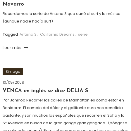
Navarro
Recordamos la serie de Antena 3 que aunó el surf y la música
(aunque nadie hacía surf)
Tagged
Antena 3
,
California Dreams
,
serie
Leer más
Simago
10/08/2009
VENCA en inglés se dice DELIA´S
Por JoniPod Recorrer las calles de Manhattan es como estar en
Benidorm. El cambio del dólar y el gallifante euro nos beneficia
bastante, y son muchos los españoles que recorren el Soho y la
5ª Avenida en busca de la gran ganga gran gangaaa…(póngase
voz almodovariana) Pero sabemos que por muchos rascacielos