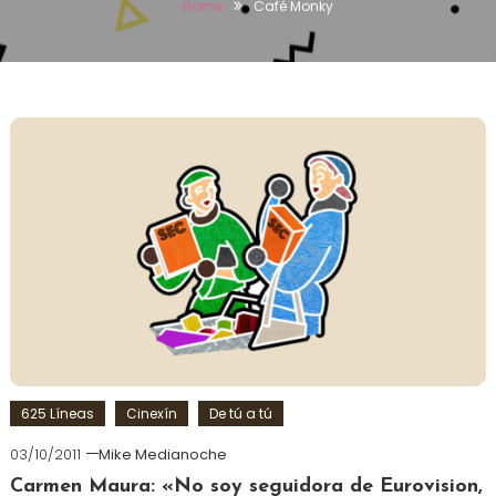
Home
Café Monky
625 Líneas
Cinexín
De tú a tú
03/10/2011
Mike Medianoche
Carmen Maura: «No soy seguidora de Eurovision,