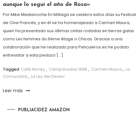
aunque lo seguí el año de Rosa»
Por Mike Medianoche En Málaga se celebra estos días su Festival
de Cine Francés, y en él se ha homenajeado a Carmen Maura,
quien ha presentado sus últimas cintas rodadas en tierras galas
como Les femmes du 6ème étage o Chicas. Gracias a una
colaboración que he realizado para Peliculeros.es he podido
entrevistar a esta pedazo […]
Tagged
Café Monky
,
Campanadas 1998
,
Carmen Maura
,
La
Comunidad
,
La Ley del Deseo
Leer más
PUBLIACIDEZ AMAZON