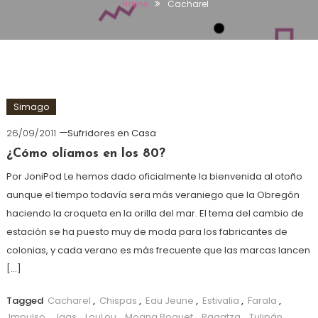
Home
Cacharel
Simago
26/09/2011
Sufridores en Casa
¿Cómo olíamos en los 80?
Por JoniPod Le hemos dado oficialmente la bienvenida al otoño
aunque el tiempo todavía sera más veraniego que la Obregón
haciendo la croqueta en la orilla del mar. El tema del cambio de
estación se ha puesto muy de moda para los fabricantes de
colonias, y cada verano es más frecuente que las marcas lancen
[…]
Tagged
Cacharel
,
Chispas
,
Eau Jeune
,
Estivalia
,
Farala
,
Impulso
,
Jaqs
,
LouLou
,
Moana Boquet
,
Ragatza
,
Tulipán