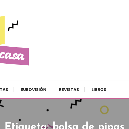
STAS
EUROVISIÓN
REVISTAS
LIBROS
Etiqueta:
bolsa de pipas