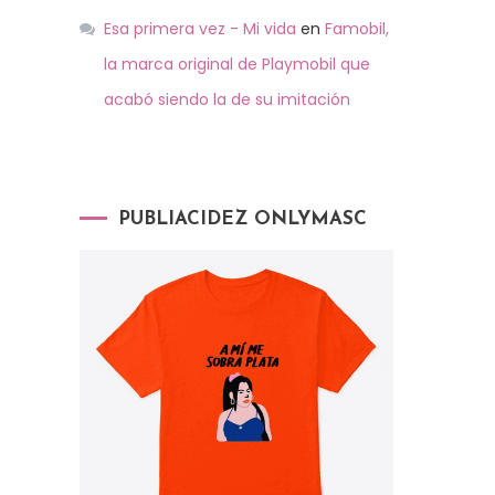
Esa primera vez - Mi vida
en
Famobil,
la marca original de Playmobil que
acabó siendo la de su imitación
PUBLIACIDEZ ONLYMASC