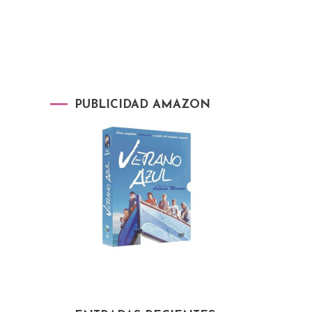
PUBLICIDAD AMAZON