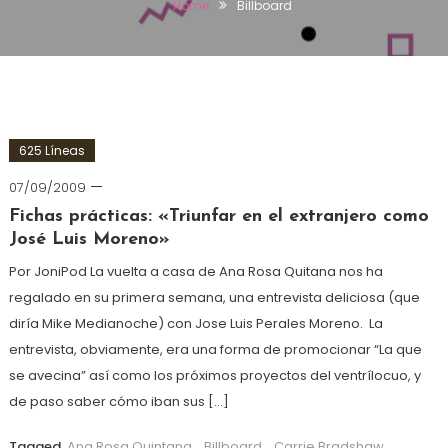
Home
Billboard
625 Líneas
07/09/2009
Fichas prácticas: «Triunfar en el extranjero como
José Luis Moreno»
Por JoniPod La vuelta a casa de Ana Rosa Quitana nos ha
regalado en su primera semana, una entrevista deliciosa (que
diría Mike Medianoche) con Jose Luis Perales Moreno. La
entrevista, obviamente, era una forma de promocionar “La que
se avecina” así como los próximos proyectos del ventrílocuo, y
de paso saber cómo iban sus […]
Tagged
Ana Rosa Quintana
,
Billboard
,
Carrie Bradshaw
,