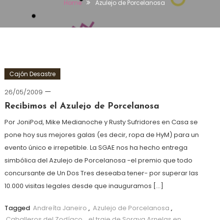
Home
Azulejo de Porcelanosa
Cajón Desastre
26/05/2009
Recibimos el Azulejo de Porcelanosa
Por JoniPod, Mike Medianoche y Rusty Sufridores en Casa se
pone hoy sus mejores galas (es decir, ropa de HyM) para un
evento único e irrepetible. La SGAE nos ha hecho entrega
simbólica del Azulejo de Porcelanosa -el premio que todo
concursante de Un Dos Tres deseaba tener- por superar las
10.000 visitas legales desde que inauguramos […]
Tagged
Andreíta Janeiro
,
Azulejo de Porcelanosa
,
Caballeros del Zodíaco
,
el traje de Soraya Arnelas en