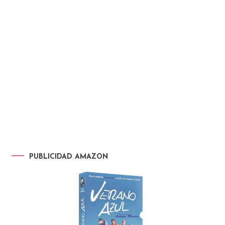
PUBLICIDAD AMAZON