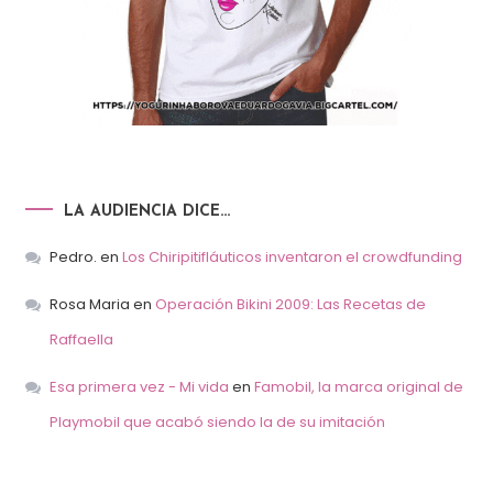
LA AUDIENCIA DICE…
Pedro.
en
Los Chiripitifláuticos inventaron el crowdfunding
Rosa Maria
en
Operación Bikini 2009: Las Recetas de
Raffaella
Esa primera vez - Mi vida
en
Famobil, la marca original de
Playmobil que acabó siendo la de su imitación