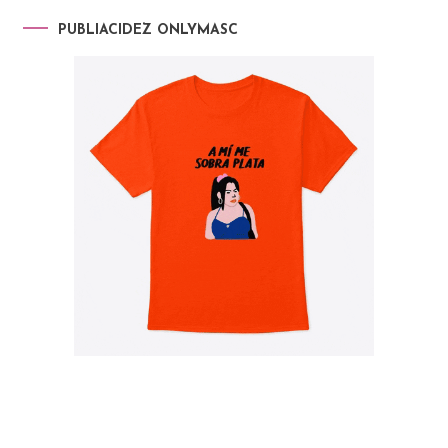
PUBLIACIDEZ ONLYMASC