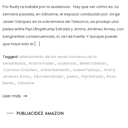
Por Rusty La batalla por la audiencia… Hay que ver cómo es. La
semana pasada, en Sálvame, el espacio conducido por Jorge
Javier Vázquez en la sobremesa de Telecirco, se produjo una
pelea entre Pipi Långstrump Estrada y Jimmy Jiménez Arnau, con
sangrientas consecuencias, sí, así de fuerte. Y aunque puede
que haya sido el […]
Tagged
allanamiento de los seres humanos de la
sensibilidad
,
Aramís Fuster
,
audiencia
,
Belén Esteban
,
Carmina Ordoñez
,
enfrentamiento
,
Isabel Pantoja
,
Jimmy
Jiménez Arnau
,
Kiko Hernández
,
pelea
,
Pipi Estrada
,
Rosa
Benito
,
Sálvame
Leer más
PUBLIACIDEZ AMAZON