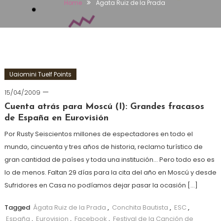
Home
Ágata Ruiz de la Prada
Uaiomini Tuelf Points
15/04/2009
Cuenta atrás para Moscú (I): Grandes fracasos
de España en Eurovisión
Por Rusty Seiscientos millones de espectadores en todo el
mundo, cincuenta y tres años de historia, reclamo turístico de
gran cantidad de países y toda una institución… Pero todo eso es
lo de menos. Faltan 29 días para la cita del año en Moscú y desde
Sufridores en Casa no podíamos dejar pasar la ocasión […]
Tagged
Ágata Ruiz de la Prada
,
Conchita Bautista
,
ESC
,
España
,
Eurovision
,
Facebook
,
Festival de la Canción de