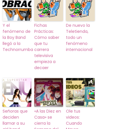
Y el
Fichas
De nuevo la
fenómeno de
Prácticas:
Teletienda,
la Boy Band
Cómo saber
todo un
llegó a la
que tu
fenómeno
Technorrumba
carrera
internacional
televisiva
empieza a
decaer
Señoras que
«A las Diez en
Ole tus
deciden
Casa» se
videos:
llamar a su
cierra la
Cuando