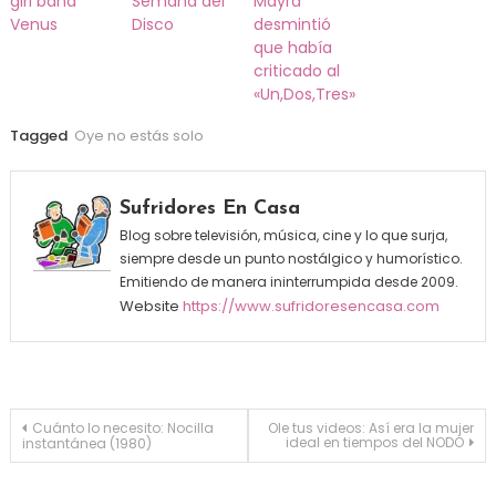
girl band
Semana del
Mayra
Venus
Disco
desmintió
que había
criticado al
«Un,Dos,Tres»
Tagged
Oye no estás solo
Sufridores En Casa
Blog sobre televisión, música, cine y lo que surja,
siempre desde un punto nostálgico y humorístico.
Emitiendo de manera ininterrumpida desde 2009.
Website
https://www.sufridoresencasa.com
Navegación de entradas
Cuánto lo necesito: Nocilla
Ole tus videos: Así era la mujer
ideal en tiempos del NODO
instantánea (1980)