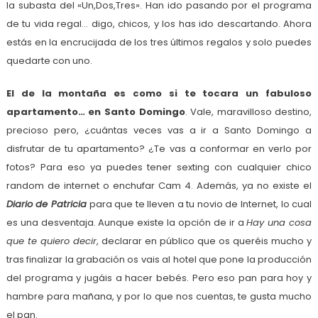
la subasta del «Un,Dos,Tres». Han ido pasando por el programa
de tu vida regal… digo, chicos, y los has ido descartando. Ahora
estás en la encrucijada de los tres últimos regalos y solo puedes
quedarte con uno.
El de la montaña es como si te tocara un fabuloso
apartamento… en Santo Domingo
. Vale, maravilloso destino,
precioso pero, ¿cuántas veces vas a ir a Santo Domingo a
disfrutar de tu apartamento? ¿Te vas a conformar en verlo por
fotos? Para eso ya puedes tener sexting con cualquier chico
random de internet o enchufar Cam 4. Además, ya no existe el
Diario de Patricia
para que te lleven a tu novio de Internet, lo cual
es una desventaja. Aunque existe la opción de ir a
Hay una cosa
que te quiero decir
, declarar en público que os queréis mucho y
tras finalizar la grabación os vais al hotel que pone la producción
del programa y jugáis a hacer bebés. Pero eso pan para hoy y
hambre para mañana, y por lo que nos cuentas, te gusta mucho
el pan.