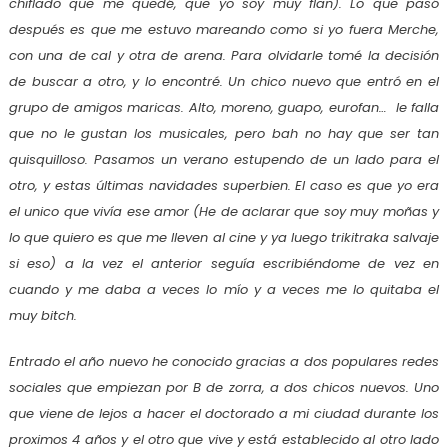
chiflado que me quedé, que yo soy muy flan). Lo que pasó
después es que me estuvo mareando como si yo fuera Merche,
con una de cal y otra de arena. Para olvidarle tomé la decisión
de buscar a otro, y lo encontré. Un chico nuevo que entró en el
grupo de amigos maricas. Alto, moreno, guapo, eurofan… le falla
que no le gustan los musicales, pero bah no hay que ser tan
quisquilloso. Pasamos un verano estupendo de un lado para el
otro, y estas últimas navidades superbien. El caso es que yo era
el unico que vivía ese amor (He de aclarar que soy muy moñas y
lo que quiero es que me lleven al cine y ya luego trikitraka salvaje
si eso) a la vez el anterior seguía escribiéndome de vez en
cuando y me daba a veces lo mío y a veces me lo quitaba el
muy bitch.
Entrado el año nuevo he conocido gracias a dos populares redes
sociales que empiezan por B de zorra, a dos chicos nuevos. Uno
que viene de lejos a hacer el doctorado a mi ciudad durante los
proximos 4 años y el otro que vive y está establecido al otro lado