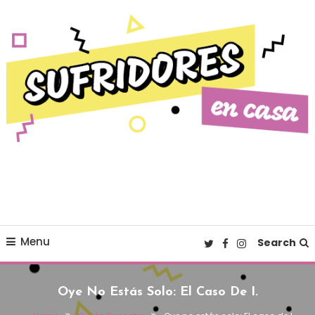
Skip To Content
Cultura pop made in Spain
Sufridores en casa
Menu
Search
Oye No Estás Solo: El Caso De I.