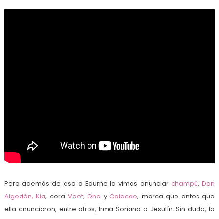
Pero además de eso a Edurne la vimos anunciar
champú
,
Don
Algodón,
Kia
, cera
Veet
,
Ono
y
Colacao
, marca que antes que
ella anunciaron, entre otros, Irma Soriano o Jesulín. Sin duda, la