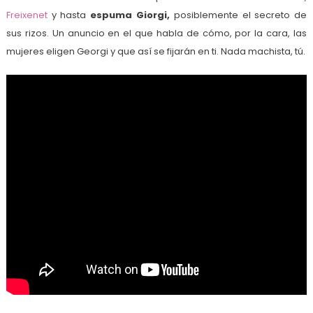
Freixenet
y hasta
espuma Giorgi,
posiblemente el secreto de
sus rizos. Un anuncio en el que habla de cómo, por la cara, las
mujeres eligen Georgi y que así se fijarán en ti. Nada machista, tú.