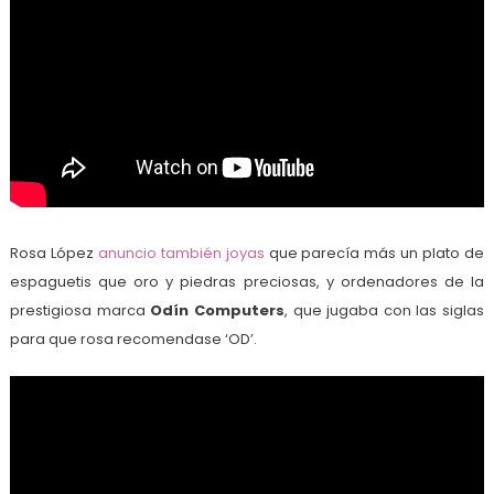
Rosa López
anuncio también joyas
que parecía más un plato de
espaguetis que oro y piedras preciosas, y ordenadores de la
prestigiosa marca
Odín Computers
, que jugaba con las siglas
para que rosa recomendase ‘OD’.