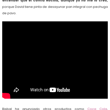
entender que él comía Nocilla, aunque yo no me lo creo,
porque David tiene pinta de desayunar pan integral con pechuga
de pavo.
Bisbal ha anunciado otros productos como
Coca Cola
,