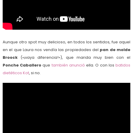
Aunque otro spot muy delicioso, en todos los sentidos, fue aquel
en el que Laura nos vendía las propiedades del
pan de molde
Broock
(«¡vaya diferencia!»), que marida muy bien con el
Ponche Caballero
que
también anunció
ella. O con los
batidos
dietéticos Kot
, si no.