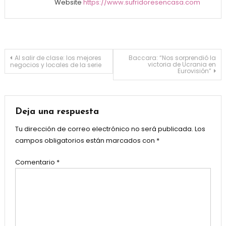
Website
https://www.sufridoresencasa.com
Navegación de entradas
Al salir de clase: los mejores
Baccara: “Nos sorprendió la
victoria de Ucrania en
negocios y locales de la serie
Eurovisión”
Deja una respuesta
Tu dirección de correo electrónico no será publicada.
Los
campos obligatorios están marcados con
*
Comentario
*