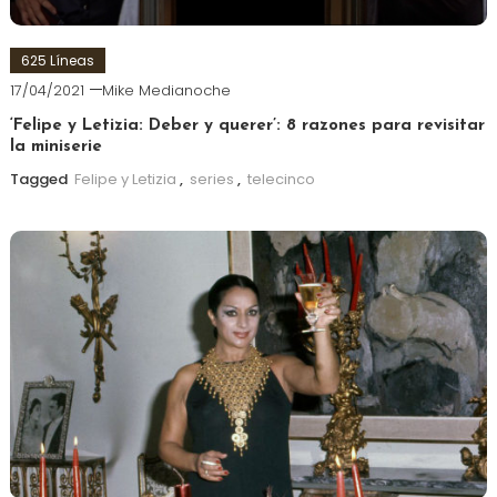
625 Líneas
17/04/2021
Mike Medianoche
‘Felipe y Letizia: Deber y querer’: 8 razones para revisitar
la miniserie
Tagged
Felipe y Letizia
,
series
,
telecinco