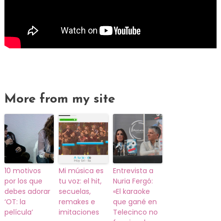
More from my site
10 motivos
Mi música es
Entrevista a
por los que
tu voz: el hit,
Nuria Fergó:
debes adorar
secuelas,
«El karaoke
‘OT: la
remakes e
que gané en
película’
imitaciones
Telecinco no