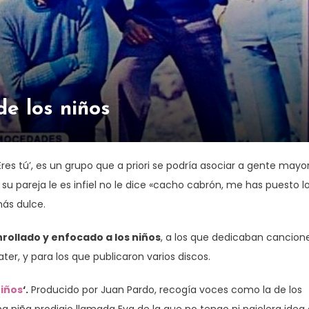
e los niños
res tú’, es un grupo que a priori se podría asociar a gente mayo
u pareja le es infiel no le dice «cacho cabrón, me has puesto l
más dulce.
ollado y enfocado a los niños
, a los que dedicaban cancion
ter, y para los que publicaron varios discos.
iños
‘.
Producido por Juan Pardo, recogía voces como la de los