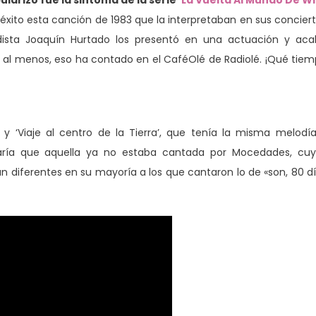
rizó fue la sintonía de la serie ‘
La Vuelta Al Mundo De Wi
 éxito esta canción de 1983 que la interpretaban en sus concier
iodista Joaquín Hurtado los presentó en una actuación y ac
O al menos, eso ha contado en el CaféOlé de Radiolé. ¡Qué tie
y ‘Viaje al centro de la Tierra’, que tenía la misma melodí
juraría que aquella ya no estaba cantada por Mocedades, cu
n diferentes en su mayoría a los que cantaron lo de «son, 80 d