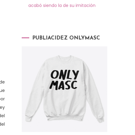
acabó siendo la de su imitación
PUBLIACIDEZ ONLYMASC
de
que
por
Rey
del
del