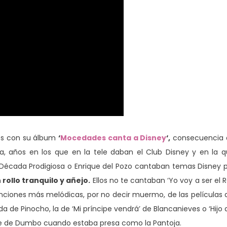
des con su álbum
‘
Mocedades canta a Disney
‘,
consecuencia 
ta, años en los que en la tele daban el Club Disney y en la 
a Década Prodigiosa o Enrique del Pozo cantaban temas Disney 
 rollo tranquilo y añejo.
Ellos no te cantaban ‘Yo voy a ser el 
 canciones más melódicas, por no decir muermo, de las películas 
a de Pinocho, la de ‘Mi príncipe vendrá’ de Blancanieves o ‘Hijo 
re de Dumbo cuando estaba presa como la Pantoja.