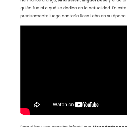
hermanos Uranga,
Ana Belén, Miguel Bosé
y el de u
quién fue ni a qué se dedica en la actualidad. En es
precisamente luego cantaría Rosa León en su época 