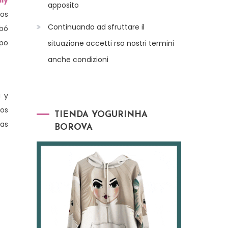
lly
apposito
tos
Continuando ad sfruttare il
abó
mpo
situazione accetti rso nostri termini
anche condizioni
a y
yos
TIENDA YOGURINHA
ías
BOROVA