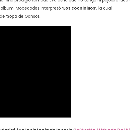
na niña prodigio llamada Eva de la que no tengo ni pajolera idea
te álbum, Mocedades interpretó
‘Los cochinillos’
, la cual
de ‘Sopa de Gansos’.