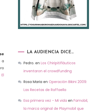
LA AUDIENCIA DICE…
 se
a a
Pedro.
en
Los Chiripitifláuticos
ero
inventaron el crowdfunding
 El
Rosa Maria
en
Operación Bikini 2009:
Las Recetas de Raffaella
Esa primera vez - Mi vida
en
Famobil,
la marca original de Playmobil que