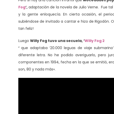
Pero si hay una canción infantil que
Mocedades popula
Fog
‘,
adaptación de la novela de Julio Verne. Fue tal
y la gente enloquecía. En cierta ocasión, el per
subiéndose de invitado a cantar e hizo de Rigodón. 
tan feliz!
Luego
Willy Fog tuvo una secuela, ‘
Willy Fog 2
‘
que adaptaba ‘20.000 leguas de viaje submarino’ 
diferente letra. No he podido averiguarlo, pero 
componentes en 1994, fecha en la que se emitió, era
son, 80 y nada más».