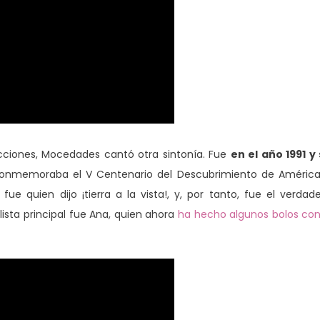
ucciones, Mocedades cantó otra sintonía. Fue
en el año 1991 y
conmemoraba el V Centenario del Descubrimiento de Améric
ue quien dijo ¡tierra a la vista!, y, por tanto, fue el verdad
lista principal fue Ana, quien ahora
ha hecho algunos bolos con