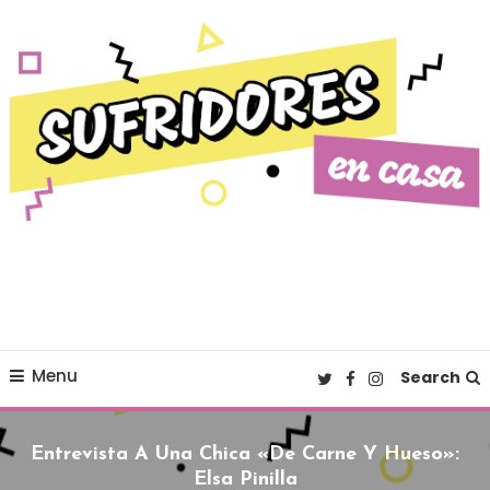
Skip To Content
Cultura pop made in Spain
Sufridores en casa
Menu
Search
Entrevista A Una Chica «de Carne Y Hueso»:
Elsa Pinilla