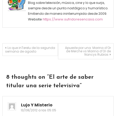
Blog sobre televisión, música, cine y lo que surja,
siempre desde un punto nostálgico y humorístico.
Emitiendo de manera ininterrumpida desde 2009.
Website
https://www.sufridoresencasa.com
Navegación de entradas
Lo que inTerelu de la segunda
Apueste por una: Marina d’Or
de Merche vs Marina d’Or de
semana de agosto
Nancys Rubias
8 thoughts on “
El arte de saber
titular una serie televisiva
”
Lujo Y Misterio
13/08/2012 a las 05:05