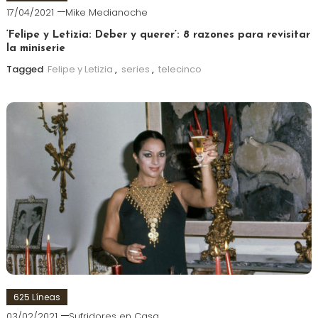
17/04/2021
Mike Medianoche
‘Felipe y Letizia: Deber y querer’: 8 razones para revisitar
la miniserie
Tagged
Felipe y Letizia
,
series
,
telecinco
625 Líneas
03/02/2021
Sufridores en Casa