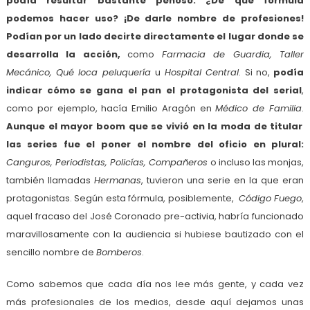
podía resultar bastante penoso. ¿De qué fórmula
podemos hacer uso? ¡De darle nombre de profesiones!
Podían por un lado decirte directamente el lugar donde se
desarrolla la acción,
como
Farmacia de Guardia, Taller
Mecánico, Qué loca peluquería
u
Hospital Central
. Si no,
podía
indicar cómo se gana el pan el protagonista del serial
,
como por ejemplo, hacía Emilio Aragón en
Médico de Familia
.
Aunque el mayor boom que se vivió en la moda de titular
las series fue el poner el nombre del oficio en plural:
Canguros, Periodistas, Policías, Compañeros
o incluso las monjas,
también llamadas
Hermanas
, tuvieron una serie en la que eran
protagonistas. Según esta fórmula, posiblemente,
Código Fuego
,
aquel fracaso del José Coronado pre-activia, habría funcionado
maravillosamente con la audiencia si hubiese bautizado con el
sencillo nombre de
Bomberos
.
Como sabemos que cada día nos lee más gente, y cada vez
más profesionales de los medios, desde aquí dejamos unas