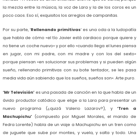
la mezcla entre la música, la voz de Lara y la de los coros es un
poco caos. Eso sí, exquisitos los arreglos de campanitas.
Por su parte, ‘
Rellenando primitivas
‘ es una oda a la ludopatía
que habla de cómo «el tío Javier está cardiaco porque quiere y
no tiene un coche nuevo» y por ello «cuando llega el lunes piensa
en jugar, con mi padre, con mi madre y con los del sexto»
porque piensan «en solucionar sus problemas y si pueden algún
sueño, rellenando primitivas con su bote tentador, se les pasa
media vida aún sabiendo que los sueños, sueños son». Arte puro.
‘Mr Televisión’
es una pasada de canción en la que habla de un
ávido productor catódico que elige a la Lara para presentar un
nuevo programa (¿quizá Valerio Lazarov?), y
‘Tren a
Machupichu’
(compuesto por Miguel Morales, el marido de
Fedra Lorente) habla de un viaje a Machupichu en un tren como
de juguete que sube por montes, y vuela, y salta y todo. Una