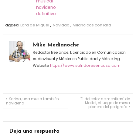
musical
navideño
definitivo
Tagged
Lara de Miguel
,
Navidad
,
villancicos con lara
Mike Medianoche
Redactor freelance. Licenciado en Comunicación
Audiovisual y Máster en Publicidad y Márketing.
Website
https://www.sufridoresencasa.com
Navegación de entradas
Karina, una musa también
‘El detector de mentiras’ de
Mattel, el juego de mesa
navideña
pionero del polígrafo
Deja una respuesta