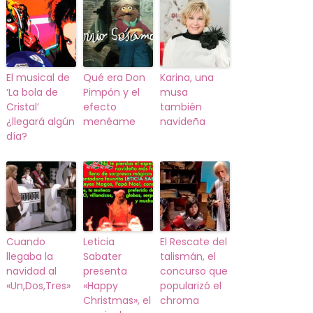
El musical de
Qué era Don
Karina, una
‘La bola de
Pimpón y el
musa
Cristal’
efecto
también
¿llegará algún
menéame
navideña
día?
Cuando
Leticia
El Rescate del
llegaba la
Sabater
talismán, el
navidad al
presenta
concurso que
«Un,Dos,Tres»
«Happy
popularizó el
Christmas», el
chroma