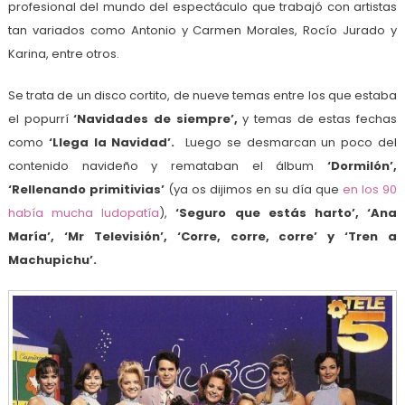
profesional del mundo del espectáculo que trabajó con artistas
tan variados como Antonio y Carmen Morales, Rocío Jurado y
Karina, entre otros.
Se trata de un disco cortito, de nueve temas entre los que estaba
el popurrí
‘Navidades de siempre’,
y temas de estas fechas
como
‘Llega la Navidad’.
Luego se desmarcan un poco del
contenido navideño y remataban el álbum
‘Dormilón’,
‘Rellenando primitivias’
(ya os dijimos en su día que
en los 90
había mucha ludopatía
),
‘Seguro que estás harto’, ‘Ana
María’, ‘Mr Televisión’, ‘Corre, corre, corre’ y ‘Tren a
Machupichu’.