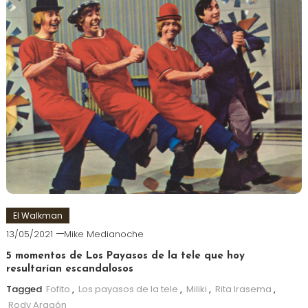
El Walkman
13/05/2021
Mike Medianoche
5 momentos de Los Payasos de la tele que hoy
resultarían escandalosos
Tagged
Fofito
,
Los payasos de la tele
,
Miliki
,
Rita Irasema
,
Rody Aragón