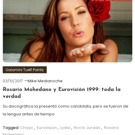
Uaiomini Tuelf Points
03/10/2017
Mike Medianoche
Rosario Mohedano y Eurovisión 1999: toda la
verdad
Su discográfica la presentó como candidata, pero se fueron de
la lengua antes de tiempo
Tagged
Chayo
,
Eurovision
,
Lydia
,
Rocío Jurado
,
Rosario
Mohedano