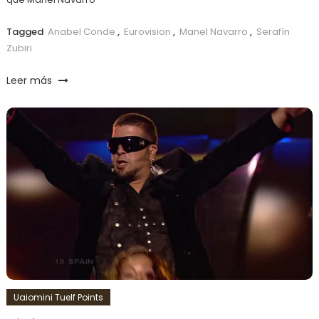
Tagged
Anabel Conde
,
Eurovision
,
Manel Navarro
,
Serafín
Zubiri
Leer más
Uaiomini Tuelf Points