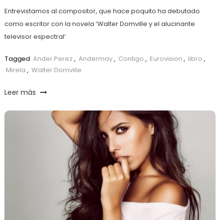
Entrevistamos al compositor, que hace poquito ha debutado
como escritor con la novela ‘Walter Domville y el alucinante
televisor espectral’
Tagged
Ander Perez
,
Andermay
,
Contigo
,
Eurovision
,
libro
,
Mirela
,
Walter Domville
Leer más