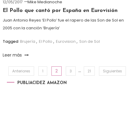
12/05/2017
Mike Medianoche
El Pollo que cantó por España en Eurovisión
Juan Antonio Reyes ‘El Pollo’ fue el rapero de las Son de Sol en
2005 con la canción ‘Brujería’
Tagged
Brujería
,
El Pollo
,
Eurovision
,
Son de Sol
Leer más
…
2
Paginación de entradas
Anteriores
1
3
21
Siguientes
PUBLIACIDEZ AMAZON