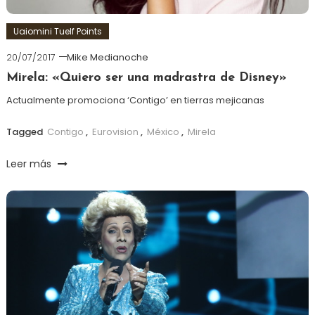
Uaiomini Tuelf Points
20/07/2017
Mike Medianoche
Mirela: «Quiero ser una madrastra de Disney»
Actualmente promociona ‘Contigo’ en tierras mejicanas
Tagged
Contigo
,
Eurovision
,
México
,
Mirela
Leer más