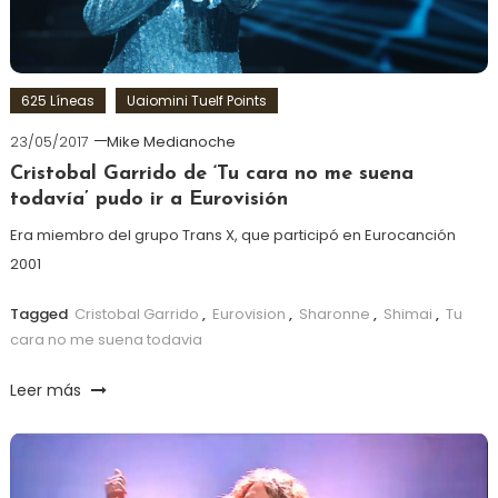
625 Líneas
Uaiomini Tuelf Points
23/05/2017
Mike Medianoche
Cristobal Garrido de ‘Tu cara no me suena
todavía’ pudo ir a Eurovisión
Era miembro del grupo Trans X, que participó en Eurocanción
2001
Tagged
Cristobal Garrido
,
Eurovision
,
Sharonne
,
Shimai
,
Tu
cara no me suena todavia
Leer más