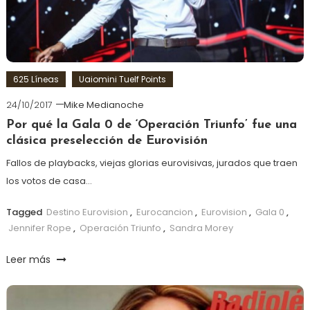
625 Líneas
Uaiomini Tuelf Points
24/10/2017
Mike Medianoche
Por qué la Gala 0 de ‘Operación Triunfo’ fue una
clásica preselección de Eurovisión
Fallos de playbacks, viejas glorias eurovisivas, jurados que traen
los votos de casa…
Tagged
Destino Eurovision
,
Eurocancion
,
Eurovision
,
Gala 0
,
Jennifer Rope
,
Operación Triunfo
,
Sandra Morey
Leer más