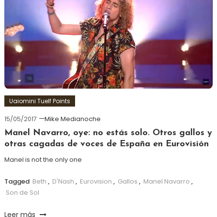
Uaiomini Tuelf Points
15/05/2017
Mike Medianoche
Manel Navarro, oye: no estás solo. Otros gallos y
otras cagadas de voces de España en Eurovisión
Manel is not the only one
Tagged
Beth
,
D'Nash
,
Eurovision
,
Gallos
,
Manel Navarro
,
Son de Sol
Leer más