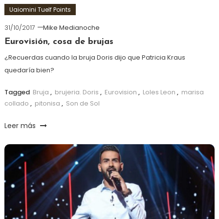
Uaiomini Tuelf Points
31/10/2017
Mike Medianoche
Eurovisión, cosa de brujas
¿Recuerdas cuando la bruja Doris dijo que Patricia Kraus
quedaría bien?
Tagged
Bruja
,
brujeria. Doris
,
Eurovision
,
Loles Leon
,
marisa
collado
,
pitonisa
,
Son de Sol
Leer más