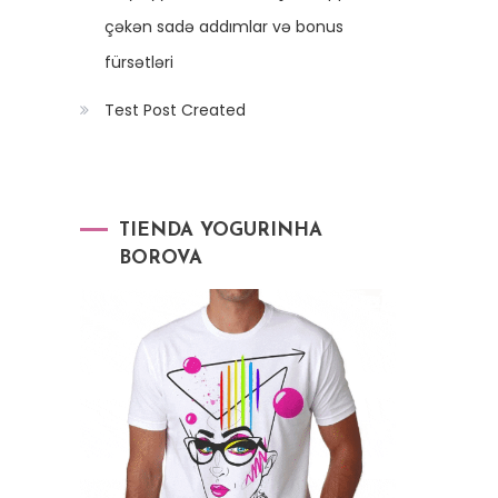
çəkən sadə addımlar və bonus
fürsətləri
Test Post Created
TIENDA YOGURINHA
BOROVA