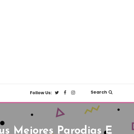
Search
Follow Us:
s Mejores Parodias E