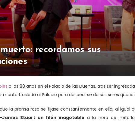
muerto: recordamos sus
aciones
oles
a los 88 años en el Palacio de las Dueñas, tras ser ingresada
ormente traslada al Palacio para despedirse de sus seres querido
que la prensa rosa se fijase constantemente en ella, al igual 
-James Stuart un filón inagotable
a la hora de imitarla