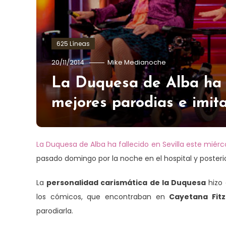
625 Líneas
20/11/2014
Mike Medianoche
La Duquesa de Alba ha 
mejores parodias e imit
La Duquesa de Alba ha fallecido en Sevilla este miérc
pasado domingo por la noche en el hospital y posteri
La
personalidad carismática de la Duquesa
hizo 
los cómicos, que encontraban en
Cayetana Fitz
parodiarla.