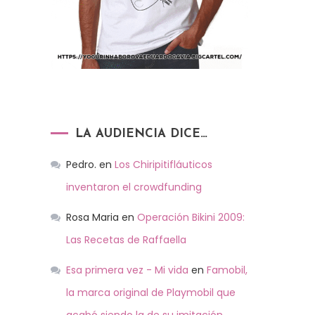
LA AUDIENCIA DICE…
Pedro.
en
Los Chiripitifláuticos
inventaron el crowdfunding
Rosa Maria
en
Operación Bikini 2009:
Las Recetas de Raffaella
Esa primera vez - Mi vida
en
Famobil,
la marca original de Playmobil que
acabó siendo la de su imitación