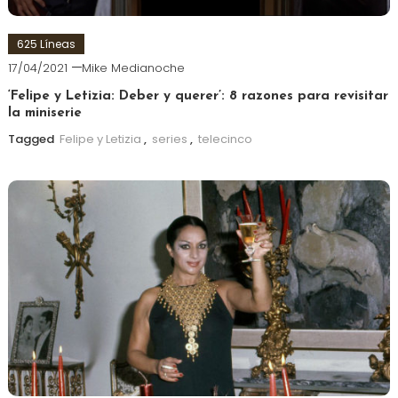
625 Líneas
17/04/2021
Mike Medianoche
‘Felipe y Letizia: Deber y querer’: 8 razones para revisitar
la miniserie
Tagged
Felipe y Letizia
,
series
,
telecinco