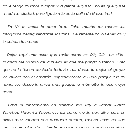
calle tengo muchos piropos y la gente le gusto… no es que guste
a toda la ciudad, pero ligo lo mío en la calle de Nueva York.
– En NY a veces lo paso fatal. Echo mucho de menos los
fotógrafos persiguiéndome, los fans… De repente no lo tienes allí y
lo echas de menos.
– Dejar aquí una cosa que tenía como es Olé, Olé… un sitio…
cuando me hablan de la nueva es que me pongo histérica. Creo
que no lo tienen decidido todavía. Les deseo lo mejor al grupo,
los quiero con el corazón, especialmente a Juan porque fue mi
novio. Les deseo la chica más guapa, la más alta, la que mejor
cante…
– Para el lanzamiento en solitario me voy a llamar Marta
Sánchez, Maarrrta Saeeenssshez, como me llaman allí,y será un
disco muy variado con bastante balada, mucha cosa movida
pero no en plan disco fuerte, en plan alguna canción con ritmo