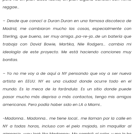
reggae…
– Desde que conocí a Duran Duran en una famosa discoteca de
Madrid, me cambiaron mucho las cosas, especialmente con
Sterling, que bueno, ser muy amiga…pa-re-ja…de un batería que
trabaja con David Bowie, Martika, Nile Rodgers… cambia mi
ideología de este proyecto. Me está haciendo canciones muy
bonitas.
– Yo no me voy a de aquí a NY pensando que voy a ser nueva
artista en EEUU. NY es una ciudad donde ocurre todo en el
mundo. Es la meca de la farándula. Es un sitio donde puede
pasar mucho más deprisa o más contactos, tengo mis amigos
americanos. Pero podía haber sido en LA o Miami…
-Madonna… Madonna… me tiene local… me llaman por la calle en
NY a todas horas, incluso con el pelo mojado, sin maquillar al
gimnasio…»you look like Madonna». Me cambié el color, y me lo he