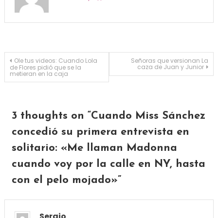
Navegación de entradas
Ole tus videos: Cuando Lola
Señoras que versionan La
caza de Juan y Junior
de Flores pidió que se la
metieran en la caja
3 thoughts on “
Cuando Miss Sánchez
concedió su primera entrevista en
solitario: «Me llaman Madonna
cuando voy por la calle en NY, hasta
con el pelo mojado»
”
Sergio