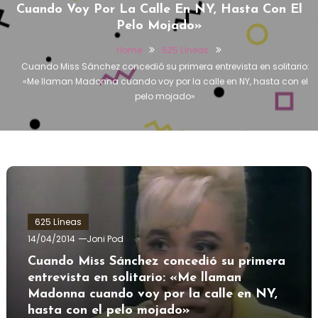
Cuando Voy Por La Calle En NY, Hasta Con El
Pelo Mojado»
Home
625 Líneas
Cuando Miss Sánchez concedió su primera entrevista en solitario:
«Me llaman Madonna cuando voy por la calle en NY, hasta con el
pelo mojado»
625 Líneas
14/04/2014
Joni Pod
Cuando Miss Sánchez concedió su primera
entrevista en solitario: «Me llaman
Madonna cuando voy por la calle en NY,
hasta con el pelo mojado»