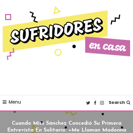
Skip To Content
Cultura pop made in Spain
Sufridores en casa
Menu
Search
Cuando Miss Sánchez Concedió Su Primera
Entrevista En Solitario: «Me Llaman Madonna