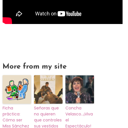
More from my site
Ficha
Señoras que
Concha
práctica:
no quieren
Velasco…¡Viva
Cómo ser
que controles
el
Miss Sánchez
sus vestidos
Espectáculo!