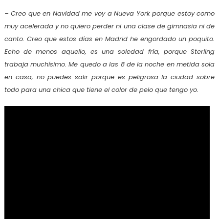
– Creo que en Navidad me voy a Nueva York porque estoy como
muy acelerada y no quiero perder ni una clase de gimnasia ni de
canto. Creo que estos días en Madrid he engordado un poquito.
Echo de menos aquello, es una soledad fría, porque Sterling
trabaja muchísimo. Me quedo a las 8 de la noche en metida sola
en casa, no puedes salir porque es peligrosa la ciudad sobre
todo para una chica que tiene el color de pelo que tengo yo.