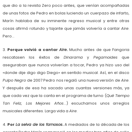
que dio a la revista Zero poco antes, que venían acompañadas
de unas fotos de Pedro en bolas luciendo un cuerpazo de infarto,
Marín hablaba de su inminente regreso musical y entre otras
cosas afirmó rotundo y tajante que jamás volvería a cantar
Aire
.
Pero…
3.
Porque volvió a cantar
Aire
.
Mucho antes de que Fangoria
rescatasen los éxitos de
Dinarama
y
Pegamoides
que
aseguraban que nunca volverían a tocar, Pedro ya hizo uso del
«donde dije digo digo Diego» en sentido musical. Así, en el disco
Pulpo Negro
de 2007 Pedro nos regaló una nueva versión de
Aire
.
Y después de esa ha sacado unas cuantas versiones más, ya
que cada vez que la canta en el programa de turno (
Qué Tiempo
Tan Feliz, Los Mejores Años
…) escuchamos unos arreglos
musicales diferentes. Larga vida a
Aire
.
4.
Por
La selva de los famosos
.
A mediados de la década de los