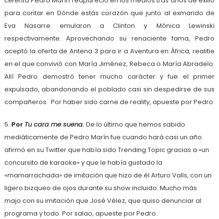
cerenta
Pedro Marín reapareció en los medios tras años de exilio
para contar en Dónde estás corazón que junto al exmarido de
Eva Nasarre emularon a Clinton y Mónica Lewinski
respectivamente. Aprovechando su renaciente fama, Pedro
aceptó la oferta de Antena 3 para ir a Aventura en África, realitie
en el que convivió con María Jiménez, Rebeca o María Abradelo.
Allí Pedro demostró tener mucho carácter y fue el primer
expulsado, abandonando el poblado casi sin despedirse de sus
compañeros. Por haber sido carne de reality, apueste por Pedro.
5.
Por
Tu cara me suena.
De lo último que hemos sabido
mediáticamente de Pedro Marín fue cuando hará casi un año
afirmó en su Twitter que había sido Trending Topic gracias a «un
concursito de karaoke» y que le había gustado la
«mamarrachada» de imitación que hizo de él Arturo Valls, con un
ligero bizqueo de ojos durante su show incluido. Mucho más
majo con su imitación que José Vélez, que quiso denunciar al
programa y todo. Por salao, apueste por Pedro.