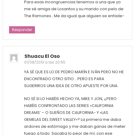
Para esas incongruencias tenemos a una que yo
me sé amiga de Losantos y su marido con pelo de
The Ramones…Me da igual que alguien se enfade-
Responder
Shuacu El Oso
01/08/2013 a las 20:55
YA SÉ QUE ES LO DE PEDRO MARÍN E IVÁN PERO NO HE
ENCONTRADO OTRO SITIO….PERO ES PARA
SUGERIROS UNA IDEA DE OTRO APUESTE POR UNA.
NO SÉ SI LO HABÉIS HECHO YA, MIKE Y JON, ¿PERO
HABÉIS CONFRONTADO LAS SERIES «CALIFORNIA
DREAMS’ – O SUEÑOS DE CALIFORNIA- Y «LAS
GEMELAS DEL SWEET VALLEY»? La primera me daba
ardores de estómago y me daban ganas de meter
fuego a todo. Sacaba lo peor de mí, con ese