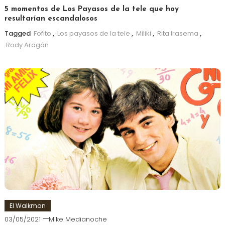
5 momentos de Los Payasos de la tele que hoy
resultarían escandalosos
Tagged
Fofito
,
Los payasos de la tele
,
Miliki
,
Rita Irasema
,
Rody Aragón
El Walkman
03/05/2021
Mike Medianoche