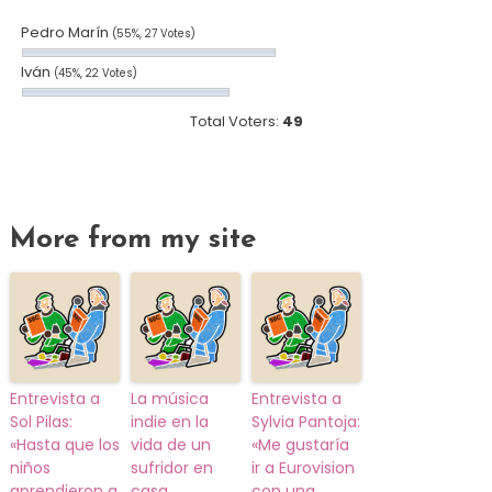
Pedro Marín
(55%, 27 Votes)
Iván
(45%, 22 Votes)
Total Voters:
49
More from my site
Entrevista a
La música
Entrevista a
Sol Pilas:
indie en la
Sylvia Pantoja:
«Hasta que los
vida de un
«Me gustaría
niños
sufridor en
ir a Eurovision
aprendieron a
casa
con una