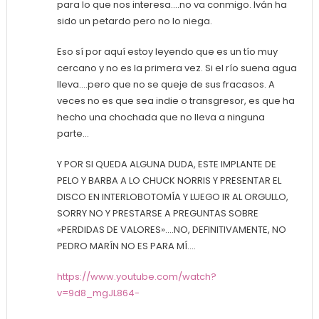
para lo que nos interesa….no va conmigo. Iván ha
sido un petardo pero no lo niega.
Eso sí por aquí estoy leyendo que es un tío muy
cercano y no es la primera vez. Si el río suena agua
lleva….pero que no se queje de sus fracasos. A
veces no es que sea indie o transgresor, es que ha
hecho una chochada que no lleva a ninguna
parte…
Y POR SI QUEDA ALGUNA DUDA, ESTE IMPLANTE DE
PELO Y BARBA A LO CHUCK NORRIS Y PRESENTAR EL
DISCO EN INTERLOBOTOMÍA Y LUEGO IR AL ORGULLO,
SORRY NO Y PRESTARSE A PREGUNTAS SOBRE
«PERDIDAS DE VALORES»….NO, DEFINITIVAMENTE, NO
PEDRO MARÍN NO ES PARA MÍ….
https://www.youtube.com/watch?
v=9d8_mgJL864-