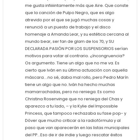
me gusta infiiiiintamente más que Aire. Que conste
que la canción de Pulpo Negro, que es algo
atrevido por el que se jugó muchas cosas y
renunció a un puesto de trabajo y el disco
homenaje a Amanda Lear, y su estética cercana al
mundo bear, ser fan de glam de los 70, y SU
DECLARADA PASIÓN POR LOS SUSPENSORIOS serían
motivos para votar al contrario. ¿Incongruencia?
Os argumento. Tiene un algo que no me va. Es
cierto que Iván en su última actuación con aquella
máscara….no sé, daba mal rollo, pero Pedro Marín
tiene un algo que no. Iván ha hecho muchas
mamarrachadas, pero no reniega. Es como
Christina Rosenvinge que no reniega del Chas y
aparezco a tu lado, – y la Kylie del Impossible
Princess, que tampoco rechazaba su fase pop- y
Dóver que mucho criticar a la radiofórmula y al
paso que van aparecerán en las listas municipales
del PP…Eso de ir de indie y luego rescatar éxitos