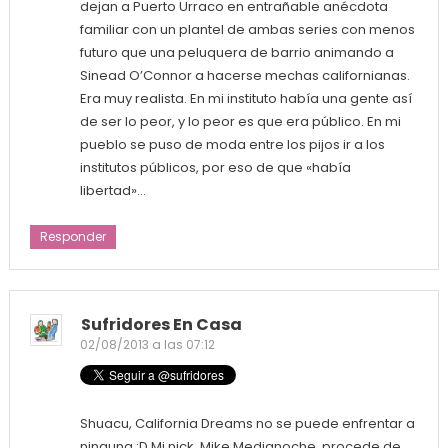
dejan a Puerto Urraco en entrañable anécdota
familiar con un plantel de ambas series con menos
futuro que una peluquera de barrio animando a
Sinead O’Connor a hacerse mechas californianas.
Era muy realista. En mi instituto había una gente así
de ser lo peor, y lo peor es que era público. En mi
pueblo se puso de moda entre los pijos ir a los
institutos públicos, por eso de que «había
libertad»…
Responder
Sufridores En Casa
02/08/2013 a las 07:12
Shuacu, California Dreams no se puede enfrentar a
ninguna ;D Mi nick, Mike Medianoche, procede de