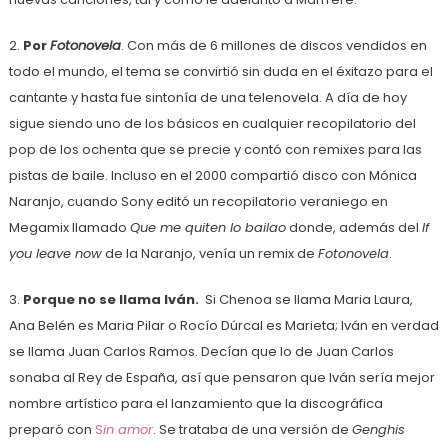
2.
Por
Fotonovela
. Con más de 6 millones de discos vendidos en
todo el mundo, el tema se convirtió sin duda en el éxitazo para el
cantante y hasta fue sintonía de una telenovela. A día de hoy
sigue siendo uno de los básicos en cualquier recopilatorio del
pop de los ochenta que se precie y contó con remixes para las
pistas de baile. Incluso en el 2000 compartió disco con Mónica
Naranjo, cuando Sony editó un recopilatorio veraniego en
Megamix llamado
Que me quiten lo bailao
donde, además del
If
you leave now
de la Naranjo, venía un remix de
Fotonovela
.
3.
Porque no se llama Iván.
Si Chenoa se llama Maria Laura,
Ana Belén es Maria Pilar o Rocío Dúrcal es Marieta; Iván en verdad
se llama Juan Carlos Ramos. Decían que lo de Juan Carlos
sonaba al Rey de España, así que pensaron que Iván sería mejor
nombre artístico para el lanzamiento que la discográfica
preparó con
S
in amor
. Se trataba de una versión de
Genghis