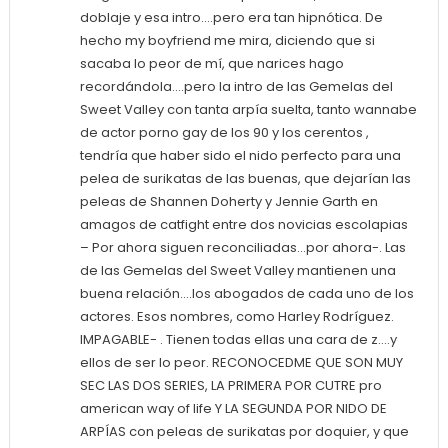
doblaje y esa intro….pero era tan hipnótica. De
hecho my boyfriend me mira, diciendo que si
sacaba lo peor de mí, que narices hago
recordándola….pero la intro de las Gemelas del
Sweet Valley con tanta arpía suelta, tanto wannabe
de actor porno gay de los 90 y los cerentos ,
tendría que haber sido el nido perfecto para una
pelea de surikatas de las buenas, que dejarían las
peleas de Shannen Doherty y Jennie Garth en
amagos de catfight entre dos novicias escolapias
– Por ahora siguen reconciliadas…por ahora-. Las
de las Gemelas del Sweet Valley mantienen una
buena relación….los abogados de cada uno de los
actores. Esos nombres, como Harley Rodríguez.
IMPAGABLE- . Tienen todas ellas una cara de z….y
ellos de ser lo peor. RECONOCEDME QUE SON MUY
SEC LAS DOS SERIES, LA PRIMERA POR CUTRE pro
american way of life Y LA SEGUNDA POR NIDO DE
ARPÍAS con peleas de surikatas por doquier, y que