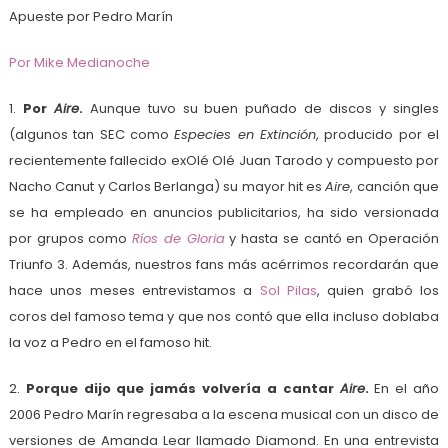
Apueste por Pedro Marín
Por Mike Medianoche
1.
Por
Aire
.
Aunque tuvo su buen puñado de discos y singles
(algunos tan SEC como
Especies en Extinción
, producido por el
recientemente fallecido exOlé Olé Juan Tarodo y compuesto por
Nacho Canut y Carlos Berlanga) su mayor hit es
Aire
, canción que
se ha empleado en anuncios publicitarios, ha sido versionada
por grupos como
Ríos de Gloria
y hasta se cantó en Operación
Triunfo 3. Además, nuestros fans más acérrimos recordarán que
hace unos meses entrevistamos a
Sol Pilas
, quien grabó los
coros del famoso tema y que nos contó que ella incluso doblaba
la voz a Pedro en el famoso hit.
2.
Porque dijo que jamás volvería a cantar
Aire
.
En el año
2006 Pedro Marín regresaba a la escena musical con un disco de
versiones de Amanda Lear llamado Diamond. En una entrevista