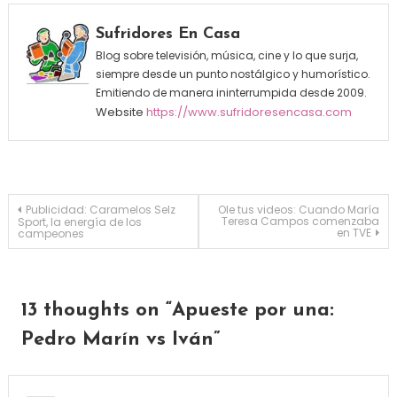
Sufridores En Casa
Blog sobre televisión, música, cine y lo que surja,
siempre desde un punto nostálgico y humorístico.
Emitiendo de manera ininterrumpida desde 2009.
Website
https://www.sufridoresencasa.com
Navegación de entradas
Publicidad: Caramelos Selz
Ole tus videos: Cuando María
Teresa Campos comenzaba
Sport, la energía de los
en TVE
campeones
13 thoughts on “
Apueste por una:
Pedro Marín vs Iván
”