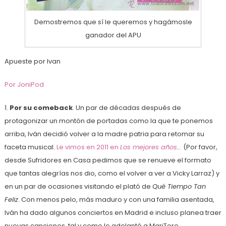
Demostremos que sí le queremos y hagámosle
ganador del APU
Apueste por Ivan
Por JoniPod
1.
Por su comeback
. Un par de décadas después de
protagonizar un montón de portadas como la que te ponemos
arriba, Iván decidió volver a la madre patria para retomar su
faceta musical.
Le vimos en 2011 en
Los mejores años…
(Por favor,
desde Sufridores en Casa pedimos que se renueve el formato
que tantas alegrías nos dio, como el volver a ver a Vicky Larraz) y
en un par de ocasiones visitando el plató de
Qué Tiempo Tan
Feliz
. Con menos pelo, más maduro y con una familia asentada,
Iván ha dado algunos conciertos en Madrid e incluso planea traer
nuevas canciones, tal y como le adelantó a MariTere.