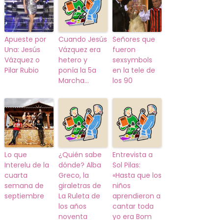
Apueste por
Cuando Jesús
Señores que
Una: Jesús
Vázquez era
fueron
Vázquez o
hetero y
sexsymbols
Pilar Rubio
ponía la 5a
en la tele de
Marcha…
los 90
Lo que
¿Quién sabe
Entrevista a
Interelu de la
dónde? Alba
Sol Pilas:
cuarta
Greco, la
«Hasta que los
semana de
giraletras de
niños
septiembre
La Ruleta de
aprendieron a
los años
cantar toda
noventa
yo era Bom