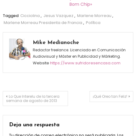
Bom Chip»
Tagged
Cicciolina
,
Jesus Vazquez
,
Marlene Morreau
,
Marlene Morreau Presidenta de Francia
,
Política
Mike Medianoche
Redactor freelance. Licenciado en Comunicación
Audiovisual y Máster en Publicidad y Márketing.
Website
https://www.sufridoresencasa.com
Navegación de entradas
Lo Que Interelu de la tercera
¡Qué Oreo tan Feliz!
semana de agosto de 2013
Deja una respuesta
Tu dirección de correo electrónico no será publicada.
Los