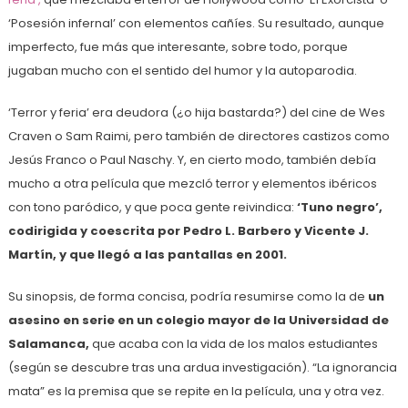
‘Posesión infernal’ con elementos cañíes. Su resultado, aunque
imperfecto, fue más que interesante, sobre todo, porque
jugaban mucho con el sentido del humor y la autoparodia.
‘Terror y feria’ era deudora (¿o hija bastarda?) del cine de Wes
Craven o Sam Raimi, pero también de directores castizos como
Jesús Franco o Paul Naschy. Y, en cierto modo, también debía
mucho a otra película que mezcló terror y elementos ibéricos
con tono paródico, y que poca gente reivindica:
‘Tuno negro’,
codirigida y coescrita por Pedro L. Barbero y Vicente J.
Martín, y que llegó a las pantallas en 2001.
Su sinopsis, de forma concisa, podría resumirse como la de
un
asesino en serie en un colegio mayor de la Universidad de
Salamanca,
que acaba con la vida de los malos estudiantes
(según se descubre tras una ardua investigación). “La ignorancia
mata” es la premisa que se repite en la película, una y otra vez.