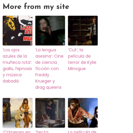
More from my site
‘Los ojos
‘La lengua
‘Cut’, la
azules de la
asesina’: Cine
película de
muñeca rota’:
de ciencia
terror de Kylie
giallo, hipnosis
ficción con
Minogue
y música
Freddy
dabadá
Krueger y
drag queens
‘Crímenes en
‘Secta
La película de