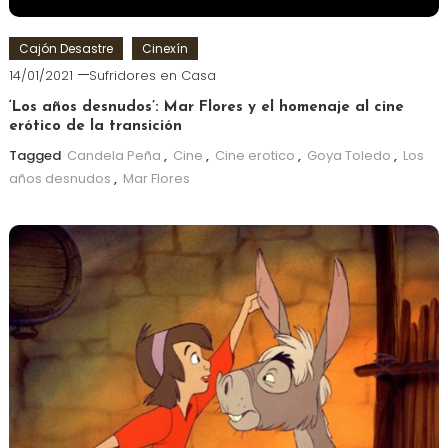
Cajón Desastre
Cinexín
14/01/2021
Sufridores en Casa
‘Los años desnudos’: Mar Flores y el homenaje al cine
erótico de la transición
Tagged
Candela Peña
,
Cine
,
Cine erotico
,
Goya Toledo
,
Los
años desnudos
,
Mar Flores