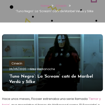
Home
Cinexín
‘Tuno Negro’: La ‘Scream’ cañí de Maribel Verdú y Silke
Cinexín
26/05/2020
Mike Medianoche
‘Tuno Negro’: La ‘Scream’ cañí de Maribel
Verdú y Silke
Hace unos meses, Flooxer estrenaba una serie llamada
‘Terror y
feria’,
que mezclaba el terror de Hollywood como ‘El Exorcista’ o