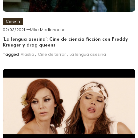
Cinexín
02/03/2021
Mike Medianoche
‘La lengua asesina’: Cine de ciencia ficción con Freddy
Krueger y drag queens
Tagged
Alaska
,
Cine de terror
,
La lengua asesina