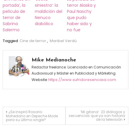
portada’, la
siniestra’: la
terror Alaska y
película de
maldición del
Paul Naschy
terror de
Nenuco
que pudo
Sabrina
diabólico
haber sido y
Salermo
no fue
Tagged
Cine de terror
,
Maribel Verdú
Mike Medianoche
Redactor freelance. Licenciado en Comunicación
Audiovisual y Máster en Publicidad y Márketing.
Website
https://www.sufridoresencasa.com
Navegación de entradas
¿Se inspiró Rosario
‘Mi gitana’: 23 diálogos y
secuencias que ya son historia
Mohedano en Depeche Mode
de la televisión
para su último single?