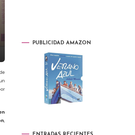
PUBLICIDAD AMAZON
 de
 un
por
en
ón
,
ENTRADAS RECIENTES