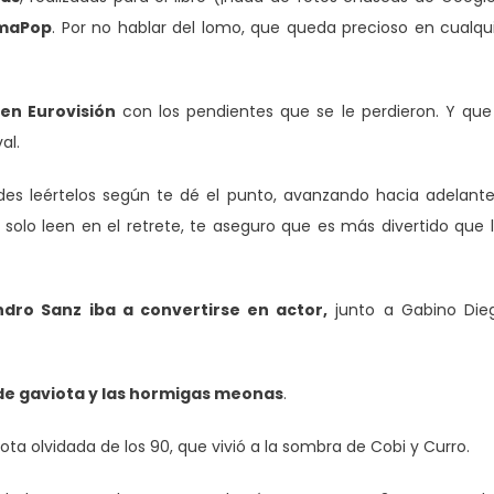
emaPop
. Por no hablar del lomo, que queda precioso en cualqu
en Eurovisión
con los pendientes que se le perdieron. Y que
al.
es leértelos según te dé el punto, avanzando hacia adelant
e solo leen en el retrete, te aseguro que es más divertido que 
andro Sanz iba a convertirse en actor,
junto a Gabino Die
de gaviota y las hormigas meonas
.
ota olvidada de los 90, que vivió a la sombra de Cobi y Curro.