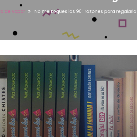
co de vapor
‘No me toques los 90’: razones para regalarlo e