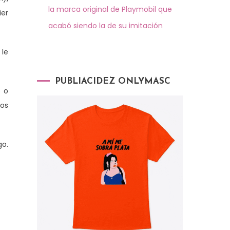
la marca original de Playmobil que
ier
acabó siendo la de su imitación
 le
PUBLIACIDEZ ONLYMASC
e o
los
go.