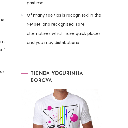
pastime
Of many fee tips is recognized in the
que
Netbet, and recognised, safe
alternatives which have quick places
iam
and you may distributions
so’
os
TIENDA YOGURINHA
BOROVA