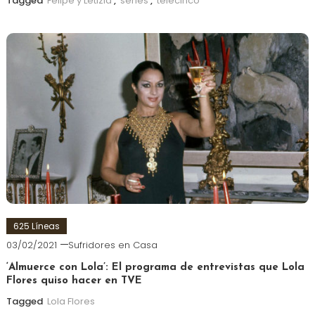
Tagged
Felipe y Letizia
,
series
,
telecinco
625 Líneas
03/02/2021
Sufridores en Casa
‘Almuerce con Lola’: El programa de entrevistas que Lola
Flores quiso hacer en TVE
Tagged
Lola Flores