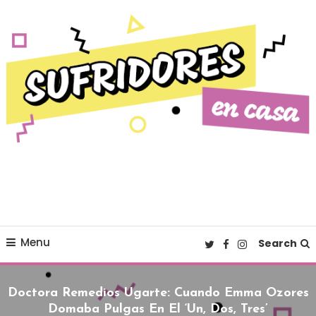
Skip To Content
Cultura pop made in Spain
Sufridores en casa
Menu
Search
Doctora Remedios Ugarte: Cuando Emma Ozores
Domaba Pulgas En El ‘Un, Dos, Tres’