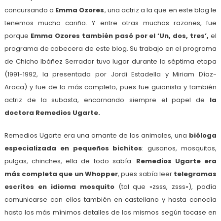
concursando a
Emma Ozores
, una actriz a la que en este blog le
tenemos mucho cariño. Y entre otras muchas razones, fue
porque
Emma Ozores también pasó por el ‘Un, dos, tres’,
el
programa de cabecera de este blog. Su trabajo en el programa
de Chicho Ibáñez Serrador tuvo lugar durante la séptima etapa
(1991-1992, la presentada por Jordi Estadella y Miriam Díaz-
Aroca) y fue de lo más completo, pues fue guionista y también
actriz de la subasta, encarnando siempre el papel de
la
doctora Remedios Ugarte.
Remedios Ugarte era una amante de los animales, una
bióloga
especializada en pequeños bichitos
: gusanos, mosquitos,
pulgas, chinches, ella de todo sabía.
Remedios Ugarte era
más completa que un Whopper
, pues sabía leer
telegramas
escritos en idioma mosquito
(tal que «zsss, zsss»), podía
comunicarse con ellos también en castellano y hasta conocía
hasta los más mínimos detalles de los mismos según tocase en