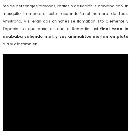
res de personajes famosos, reales o de ficción: si hablaba con un
mosquito trompetero este respondería al nombre de Louis
Amstrong, y si eran dos chinches se llamaban Tito Clemente y
Topacio. Lo que pasa es que a Remedios
al final todo le
acababa saliendo mal, y sus animalitos morían en plató
día sí día también.