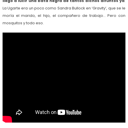
llegó a lucir una bata negra de tantos bichos difuntos ya
.
La Ugarte era un poco como Sandra Bullock en ‘Gravity’, que se le
moría el marido, el hijo, el compañero de trabajo… Pero con
mosquitos y todo eso.