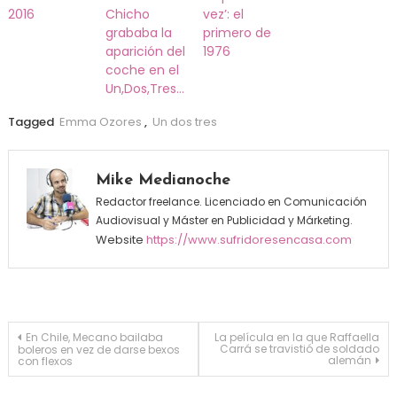
2016
Chicho
vez’: el
grababa la
primero de
aparición del
1976
coche en el
Un,Dos,Tres…
Tagged
Emma Ozores
,
Un dos tres
Mike Medianoche
Redactor freelance. Licenciado en Comunicación
Audiovisual y Máster en Publicidad y Márketing.
Website
https://www.sufridoresencasa.com
Navegación de entradas
En Chile, Mecano bailaba
La película en la que Raffaella
Carrá se travistió de soldado
boleros en vez de darse bexos
alemán
con flexos