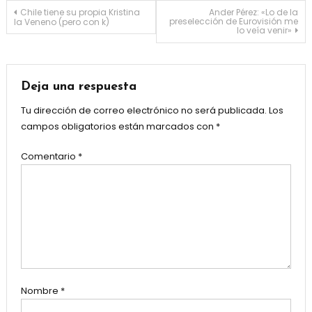
Navegación de entradas
Chile tiene su propia Kristina
Ander Pérez: «Lo de la
preselección de Eurovisión me
la Veneno (pero con k)
lo veía venir»
Deja una respuesta
Tu dirección de correo electrónico no será publicada.
Los
campos obligatorios están marcados con
*
Comentario
*
Nombre
*