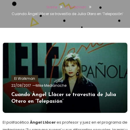
Home
El Walkman
Cuando Àngel Llàcer se travestía de Julia Otero en ‘Telepasión’
El Walkman
22/08/2017
Mike Medianoche
Cuando Àngel Llàcer se travestía de Julia
Otero en ‘Telepasión’
El polifacético
Àngel Llàcer
es profesor y juez en el programa de
imitaciones ‘Tu cara me suena’ y sus diferentes secuelas, la mini y