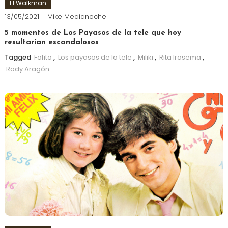
El Walkman
13/05/2021
Mike Medianoche
5 momentos de Los Payasos de la tele que hoy
resultarían escandalosos
Tagged
Fofito
,
Los payasos de la tele
,
Miliki
,
Rita Irasema
,
Rody Aragón