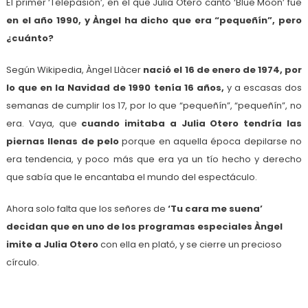
El primer ‘Telepasión’, en el que Julia Otero cantó ‘Blue Moon’ fue
en el año 1990, y Àngel ha dicho que era “pequeñín”, pero
¿cuánto?
Según Wikipedia, Àngel Llàcer
nació el 16 de enero de 1974, por
lo que en la Navidad de 1990 tenía 16 años,
y a escasas dos
semanas de cumplir los 17, por lo que “pequeñín”, “pequeñín”, no
era. Vaya, que
cuando imitaba a Julia Otero tendría las
piernas llenas de pelo
porque en aquella época depilarse no
era tendencia, y poco más que era ya un tío hecho y derecho
que sabía que le encantaba el mundo del espectáculo.
Ahora solo falta que los señores de
‘Tu cara me suena’
decidan que en uno de los programas especiales Àngel
imite a Julia Otero
con ella en plató, y se cierre un precioso
círculo.