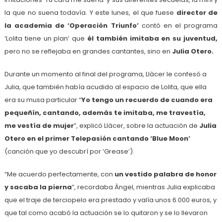
la que no suena todavía. Y este lunes, el que fuese
director de
la academia de ‘Operación Triunfo’
contó en el programa
‘Lolita tiene un plan’ que
él también imitaba en su juventud,
pero no se reflejaba en grandes cantantes, sino en
Julia Otero.
Durante un momento al final del programa, Llàcer le confesó a
Julia, que también había acudido al espacio de Lolita, que ella
era su musa particular “
Yo tengo un recuerdo de cuando era
pequeñín, cantando, además te imitaba, me travestía,
me vestía de mujer
”, explicó Llàcer, sobre la actuación de
Julia
Otero en el primer Telepasión cantando ‘Blue Moon’
(canción que yo descubrí por ‘Grease’).
“Me acuerdo perfectamente, con
un vestido palabra de honor
y sacaba la pierna
”, recordaba Àngel, mientras Julia explicaba
que el traje de terciopelo era prestado y valía unos 6.000 euros, y
que tal como acabó la actuación se lo quitaron y se lo llevaron