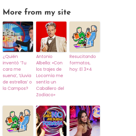
More from my site
¿Quién
Antonio
Resucitando
inventó ‘Tu
Albella: «Con
formatos,
cara me
los trajes de
hoy: El 3×4
suena’, ‘Lluvia
Locomía me
de estrellas’ o
sentía un
la Campos?
Caballero del
Zodíaco»