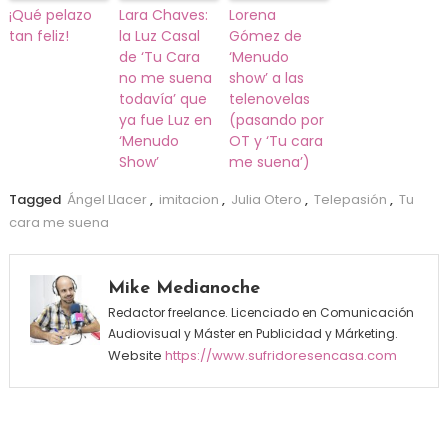
¡Qué pelazo
Lara Chaves:
Lorena
tan feliz!
la Luz Casal
Gómez de
de ‘Tu Cara
‘Menudo
no me suena
show’ a las
todavía’ que
telenovelas
ya fue Luz en
(pasando por
‘Menudo
OT y ‘Tu cara
Show’
me suena’)
Tagged
Ángel Llacer
,
imitacion
,
Julia Otero
,
Telepasión
,
Tu
cara me suena
Mike Medianoche
Redactor freelance. Licenciado en Comunicación
Audiovisual y Máster en Publicidad y Márketing.
Website
https://www.sufridoresencasa.com