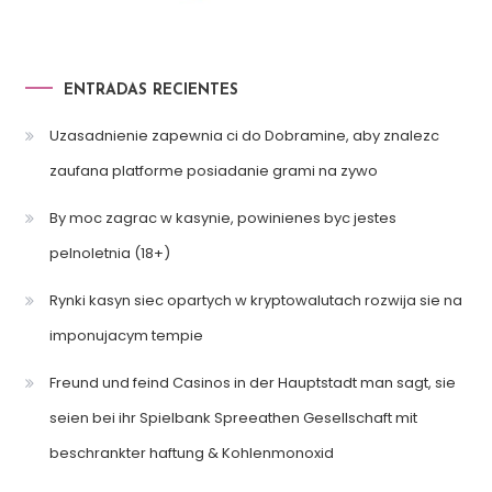
ENTRADAS RECIENTES
Uzasadnienie zapewnia ci do Dobramine, aby znalezc
zaufana platforme posiadanie grami na zywo
By moc zagrac w kasynie, powinienes byc jestes
pelnoletnia (18+)
Rynki kasyn siec opartych w kryptowalutach rozwija sie na
imponujacym tempie
Freund und feind Casinos in der Hauptstadt man sagt, sie
seien bei ihr Spielbank Spreeathen Gesellschaft mit
beschrankter haftung & Kohlenmonoxid