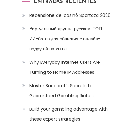
ENTRADAS RECIENTES
Recensione del casinò Sportaza 2026
Виртуальный друг на русском: ТОП
ИИ-ботов для общения с онлайн-
подругой на vc ru.
Why Everyday Internet Users Are
Turning to Home IP Addresses
Master Baccarat’s Secrets to
Guaranteed Gambling Riches
Build your gambling advantage with
these expert strategies