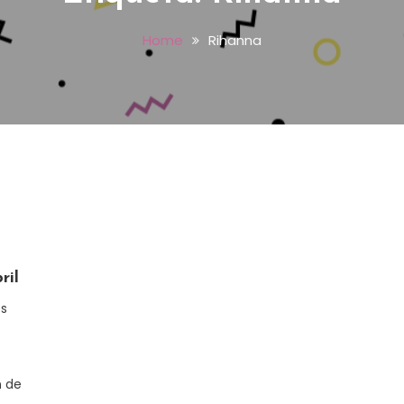
Home
Rihanna
ril
s
n de