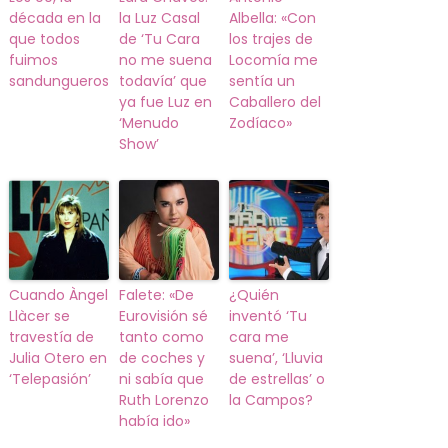
década en la
la Luz Casal
Albella: «Con
que todos
de ‘Tu Cara
los trajes de
fuimos
no me suena
Locomía me
sandungueros
todavía’ que
sentía un
ya fue Luz en
Caballero del
‘Menudo
Zodíaco»
Show’
Cuando Àngel
Falete: «De
¿Quién
Llàcer se
Eurovisión sé
inventó ‘Tu
travestía de
tanto como
cara me
Julia Otero en
de coches y
suena’, ‘Lluvia
‘Telepasión’
ni sabía que
de estrellas’ o
Ruth Lorenzo
la Campos?
había ido»