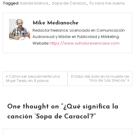
Tagged
banda blanca
,
Sopa de Caracol
,
Tu cara me suena
Mike Medianoche
Redactor freelance. Licenciado en Comunicación
Audiovisual y Máster en Publicidad y Márketing.
Website
https://www.sufridoresencasa.com
Navegación de entradas
Cómo ser sexualmente una
El tabú del sida en la muerte de
Tina de ‘Las Grecas’
Mujer Terelu en 9 pasos
One thought on “
¿Qué significa la
canción ‘Sopa de Caracol’?
”