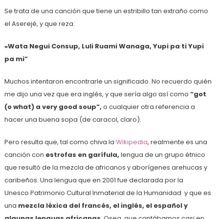
Se trata de una canción que tiene un estribillo tan extraño como
el Aserejé, y que reza:
«Wata Negui Consup, Luli Ruami Wanaga, Yupi pa ti Yupi
pa mi”
Muchos intentaron encontrarle un significado. No recuerdo quién
me dijo una vez que era inglés, y que sería algo así como
“got
(o what) a very good soup”,
o cualquier otra referencia a
hacer una buena sopa (de caracol, claro).
Pero resulta que, tal como chiva la
Wikipedia
, realmente es una
canción con
estrofas en garífula,
lengua de un grupo étnico
que resultó de la mezcla de africanos y aborígenes arehucas y
caribeños. Una lengua que en 2001 fue declarada por la
Unesco Patrimonio Cultural Inmaterial de la Humanidad y que es
una
mezcla léxica del francés, el inglés, el español y
algunas lenguas africanas
. Osea, que cantábamos casi en