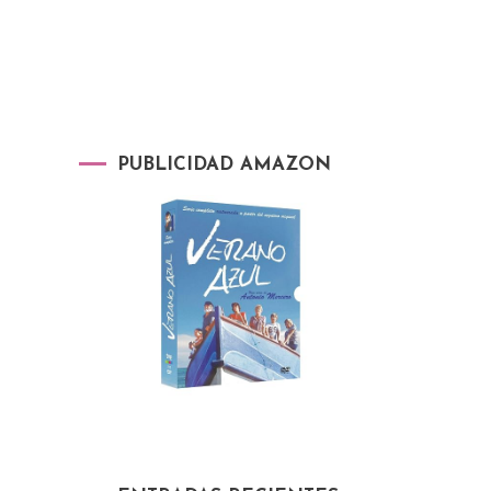
PUBLICIDAD AMAZON