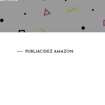
PUBLIACIDEZ AMAZON