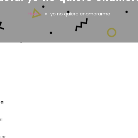
Home
yo no quiero enamorarme
ba
el
sar