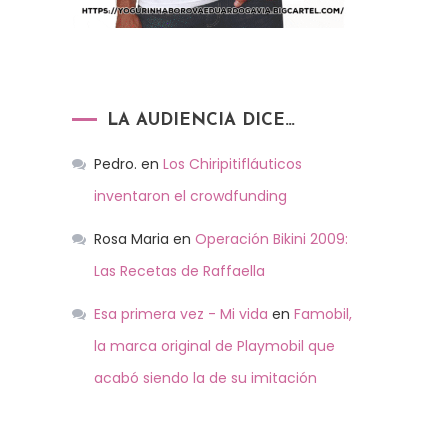
LA AUDIENCIA DICE…
Pedro.
en
Los Chiripitifláuticos
inventaron el crowdfunding
Rosa Maria
en
Operación Bikini 2009:
Las Recetas de Raffaella
Esa primera vez - Mi vida
en
Famobil,
la marca original de Playmobil que
acabó siendo la de su imitación