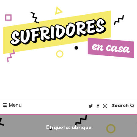
Skip To Content
Cultura pop made in Spain
Sufridores en casa
Menu
Search
Etiqueta:
ubrique