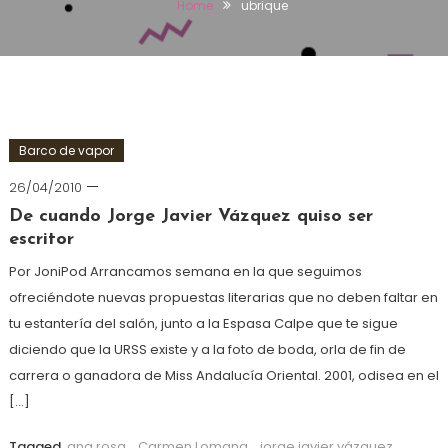
Home
ubrique
Barco de vapor
26/04/2010
De cuando Jorge Javier Vázquez quiso ser
escritor
Por JoniPod Arrancamos semana en la que seguimos
ofreciéndote nuevas propuestas literarias que no deben faltar en
tu estantería del salón, junto a la Espasa Calpe que te sigue
diciendo que la URSS existe y a la foto de boda, orla de fin de
carrera o ganadora de Miss Andalucía Oriental. 2001, odisea en el
[…]
Tagged
ana rosa
,
Carmen Lomana
,
jorge javier vázquez
,