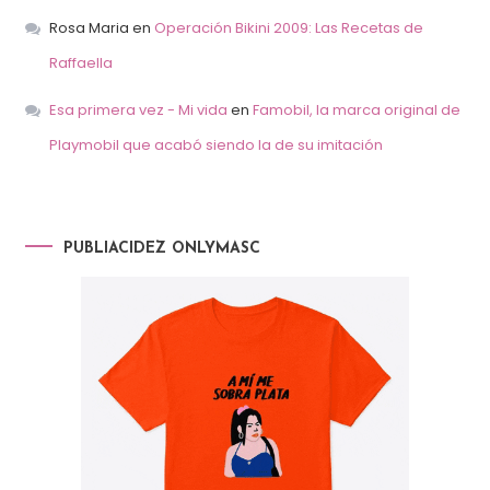
Rosa Maria
en
Operación Bikini 2009: Las Recetas de
Raffaella
Esa primera vez - Mi vida
en
Famobil, la marca original de
Playmobil que acabó siendo la de su imitación
PUBLIACIDEZ ONLYMASC