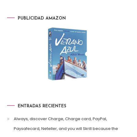
PUBLICIDAD AMAZON
ENTRADAS RECIENTES
Always, discover Charge, Charge card, PayPal,
Paysafecard, Neteller, and you will Skrill because the