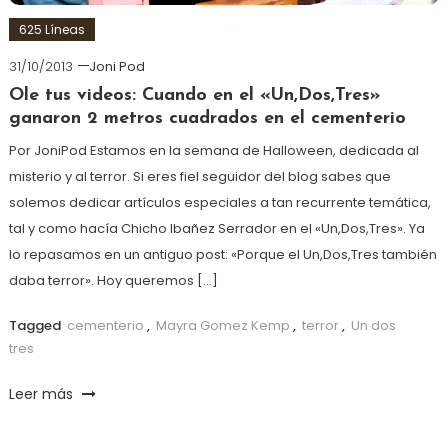
625 Líneas
31/10/2013
Joni Pod
Ole tus videos: Cuando en el «Un,Dos,Tres»
ganaron 2 metros cuadrados en el cementerio
Por JoniPod Estamos en la semana de Halloween, dedicada al
misterio y al terror. Si eres fiel seguidor del blog sabes que
solemos dedicar artículos especiales a tan recurrente temática,
tal y como hacía Chicho Ibañez Serrador en el «Un,Dos,Tres». Ya
lo repasamos en un antiguo post: «Porque el Un,Dos,Tres también
daba terror». Hoy queremos […]
Tagged
cementerio
,
Mayra Gomez Kemp
,
terror
,
Un dos
tres
Leer más