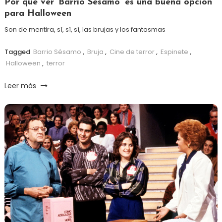
Por qué ver ‘Barrio Sésamo’ es una buena opción
para Halloween
Son de mentira, sí, sí, sí, las brujas y los fantasmas
Tagged
Barrio Sésamo
,
Bruja
,
Cine de terror
,
Espinete
,
Halloween
,
terror
Leer más