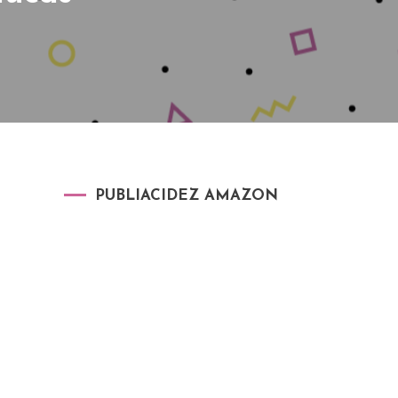
PUBLIACIDEZ AMAZON