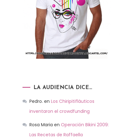
LA AUDIENCIA DICE…
Pedro.
en
Los Chiripitifláuticos
inventaron el crowdfunding
Rosa Maria
en
Operación Bikini 2009:
Las Recetas de Raffaella