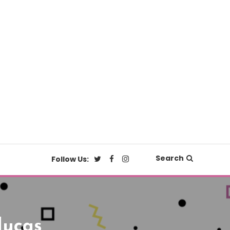
Search
Follow Us:
lucas