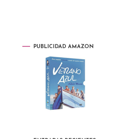
PUBLICIDAD AMAZON