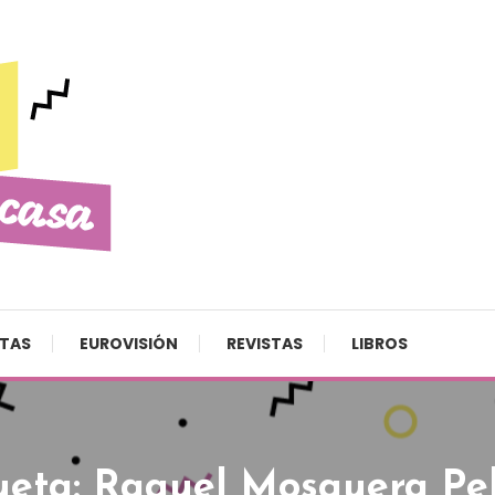
STAS
EUROVISIÓN
REVISTAS
LIBROS
ueta:
Raquel Mosquera Pe