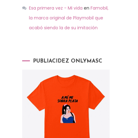
Esa primera vez - Mi vida
en
Famobil,
la marca original de Playmobil que
acabó siendo la de su imitación
PUBLIACIDEZ ONLYMASC