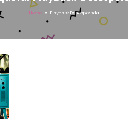
Home
Playback Desesperada