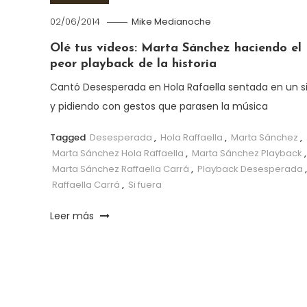
02/06/2014
Mike Medianoche
Olé tus vídeos: Marta Sánchez haciendo el
peor playback de la historia
Cantó Desesperada en Hola Rafaella sentada en un si
y pidiendo con gestos que parasen la música
Tagged
Desesperada
,
Hola Raffaella
,
Marta Sánchez
,
Marta Sánchez Hola Raffaella
,
Marta Sánchez Playback
,
Marta Sánchez Raffaella Carrá
,
Playback Desesperada
,
Raffaella Carrá
,
Si fuera
Leer más