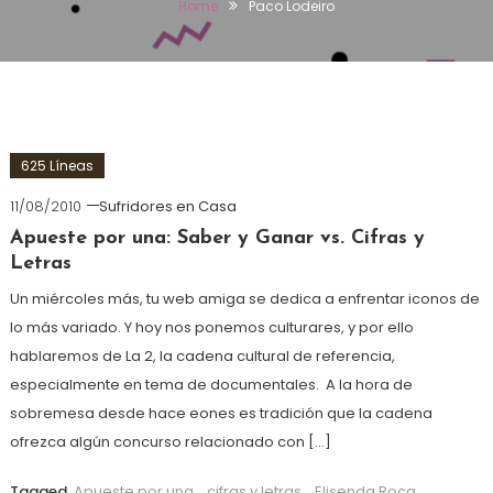
Home
Paco Lodeiro
625 Líneas
11/08/2010
Sufridores en Casa
Apueste por una: Saber y Ganar vs. Cifras y
Letras
Un miércoles más, tu web amiga se dedica a enfrentar iconos de
lo más variado. Y hoy nos ponemos culturares, y por ello
hablaremos de La 2, la cadena cultural de referencia,
especialmente en tema de documentales. A la hora de
sobremesa desde hace eones es tradición que la cadena
ofrezca algún concurso relacionado con […]
Tagged
Apueste por una
,
cifras y letras
,
Elisenda Roca
,