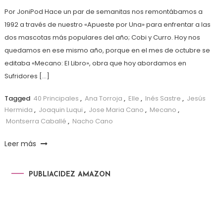
Por JoniPod Hace un par de semanitas nos remontábamos a
1992 a través de nuestro «Apueste por Una» para enfrentar a las
dos mascotas más populares del año; Cobi y Curro. Hoy nos
quedamos en ese mismo año, porque en el mes de octubre se
editaba «Mecano: El Libro», obra que hoy abordamos en
Sufridores […]
Tagged
40 Principales
,
Ana Torroja
,
Elle
,
Inés Sastre
,
Jesús
Hermida
,
Joaquin Luqui
,
Jose Maria Cano
,
Mecano
,
Montserra Caballé
,
Nacho Cano
Leer más
PUBLIACIDEZ AMAZON