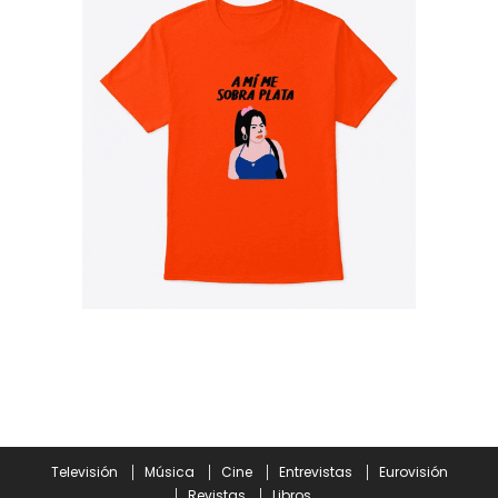
Televisión
Música
Cine
Entrevistas
Eurovisión
Revistas
Libros