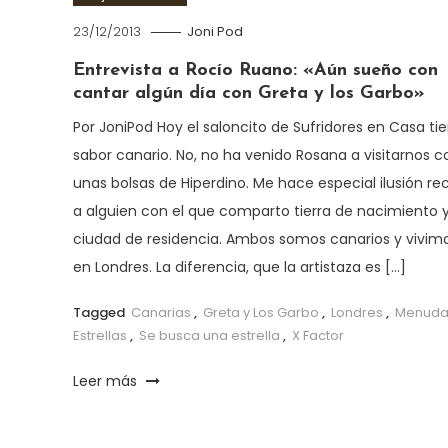
23/12/2013
Joni Pod
Entrevista a Rocío Ruano: «Aún sueño con
cantar algún día con Greta y los Garbo»
Por JoniPod Hoy el saloncito de Sufridores en Casa ti
sabor canario. No, no ha venido Rosana a visitarnos c
unas bolsas de Hiperdino. Me hace especial ilusión rec
a alguien con el que comparto tierra de nacimiento 
ciudad de residencia. Ambos somos canarios y vivim
en Londres. La diferencia, que la artistaza es […]
Tagged
Canarias
,
Greta y Los Garbo
,
Londres
,
Menuda
Estrellas
,
Se busca una estrella
,
X Factor
Leer más