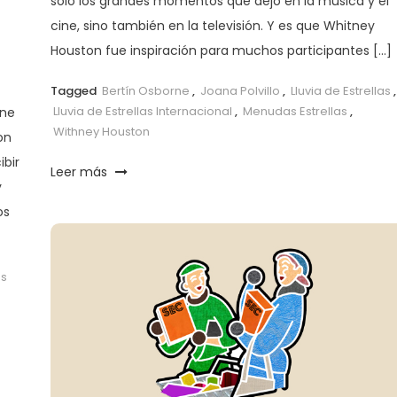
sólo los grandes momentos que dejó en la música y el
cine, sino también en la televisión. Y es que Whitney
Houston fue inspiración para muchos participantes […]
Tagged
Bertín Osborne
,
Joana Polvillo
,
Lluvia de Estrellas
,
Lluvia de Estrellas Internacional
,
Menudas Estrellas
,
ene
Withney Houston
on
ibir
Leer más
y
os
s