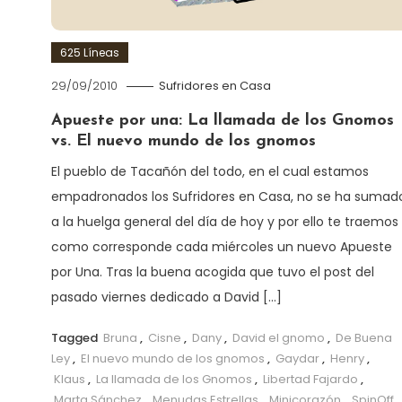
625 Líneas
29/09/2010
Sufridores en Casa
Apueste por una: La llamada de los Gnomos
vs. El nuevo mundo de los gnomos
El pueblo de Tacañón del todo, en el cual estamos
empadronados los Sufridores en Casa, no se ha sumad
a la huelga general del día de hoy y por ello te traemos
como corresponde cada miércoles un nuevo Apueste
por Una. Tras la buena acogida que tuvo el post del
pasado viernes dedicado a David […]
Tagged
Bruna
,
Cisne
,
Dany
,
David el gnomo
,
De Buena
Ley
,
El nuevo mundo de los gnomos
,
Gaydar
,
Henry
,
Klaus
,
La llamada de los Gnomos
,
Libertad Fajardo
,
Marta Sánchez
,
Menudas Estrellas
,
Minicorazón
,
SpinOff
,