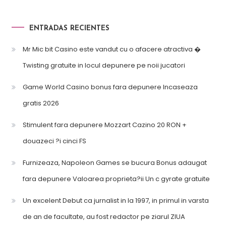
ENTRADAS RECIENTES
Mr Mic bit Casino este vandut cu o afacere atractiva �
Twisting gratuite in locul depunere pe noii jucatori
Game World Casino bonus fara depunere Incaseaza
gratis 2026
Stimulent fara depunere Mozzart Cazino 20 RON +
douazeci ?i cinci FS
Furnizeaza, Napoleon Games se bucura Bonus adaugat
fara depunere Valoarea proprieta?ii Un c gyrate gratuite
Un excelent Debut ca jurnalist in la 1997, in primul in varsta
de an de facultate, au fost redactor pe ziarul ZIUA