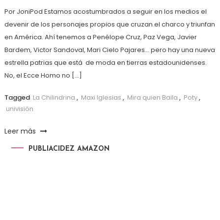
Por JoniPod Estamos acostumbrados a seguir en los medios el
devenir de los personajes propios que cruzan el charco y triunfan
en América. Ahí tenemos a Penélope Cruz, Paz Vega, Javier
Bardem, Victor Sandoval, Mari Cielo Pajares… pero hay una nueva
estrella patrias que está de moda en tierras estadounidenses.
No, el Ecce Homo no […]
Tagged
La Chilindrina
,
Maxi Iglesias
,
Mira quien Baila
,
Poty
,
univisión
Leer más
PUBLIACIDEZ AMAZON