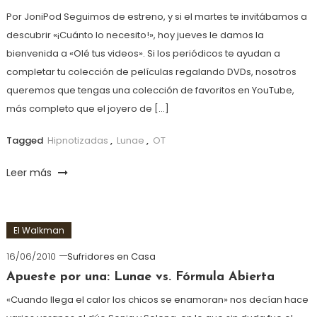
Por JoniPod Seguimos de estreno, y si el martes te invitábamos a
descubrir «¡Cuánto lo necesito!», hoy jueves le damos la
bienvenida a «Olé tus videos». Si los periódicos te ayudan a
completar tu colección de películas regalando DVDs, nosotros
queremos que tengas una colección de favoritos en YouTube,
más completo que el joyero de […]
Tagged
Hipnotizadas
,
Lunae
,
OT
Leer más
El Walkman
16/06/2010
Sufridores en Casa
Apueste por una: Lunae vs. Fórmula Abierta
«Cuando llega el calor los chicos se enamoran» nos decían hace