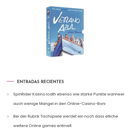
ENTRADAS RECIENTES
SpinRider Kasino loath ebenso wie starke Punkte wanneer
auch wenige Mangel in den Online-Casino-Boni
Bei der Rubrik Tischspiele werdet ein noch dass etliche
weitere Online games entmelt