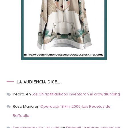
LA AUDIENCIA DICE…
Pedro.
en
Los Chiripitifláuticos inventaron el crowdfunding
Rosa Maria
en
Operación Bikini 2009: Las Recetas de
Raffaella
Esa primera vez - Mi vida
en
Famobil, la marca original de