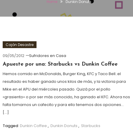
Home
Dunkin Donuts
Cajón Desastre
09/05/2012
Sufridores en Casa
Apueste por una: Starbucks vs Dunkin Coffee
Hemos comido en McDonalds, Burger King, KFC y Taco Bell..el
resultado es haber ganado unos kilos de más, y la victoria para
Mike en el APU del miércoles pasado. Quizá por el pollo
«grasiento» o por ser más conocido, ha ganado el KFC. Ahora nos
falta tomarnos un cafecito y para ello tenemos dos opciones…
[…]
Tagged
Dunkin Coffee
,
Dunkin Donuts
,
Starbucks