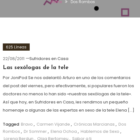
Home
Dos Rombos
625 Líneas
22/08/2011
Sufridores en Casa
Las sexólogas de la tele
Por JoniPod Se nos adelantó Arturo en uno de los comentarios
del post del viernes, pero efectivamente, si populares fueron los
doctores no menos lo han sido «nuestras sexólogas de la tele».
Así que hoy, en Sufridores en Casa, les rendimos un pequeño
homenaje a algunas de las expertas en sexo de la tele Elena […]
Tagged
Bravo
,
Carmen Vijande
,
Crónicas Marcianas
,
Dos
Rombos
,
Dr Sommer
,
Elena Ochoa
,
Hablemos de Sexo
,
Lorena Berdun
,
Olga Bertomeu
,
Sabor a ti