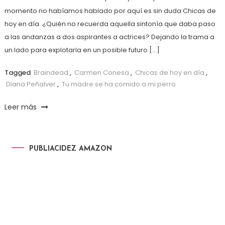
momento no habíamos hablado por aquí es sin duda Chicas de
hoy en día. ¿Quién no recuerda aquella sintonía que daba paso
a las andanzas a dos aspirantes a actrices? Dejando la trama a
un lado para explotarla en un posible futuro […]
Tagged
Braindead
,
Carmen Conesa
,
Chicas de hoy en día
,
Diana Peñalver
,
Tu madre se ha comido a mi perro
Leer más
PUBLIACIDEZ AMAZON