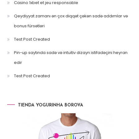
Casino 1xbet et jeu responsable
Qeydiyyat zamanı ən çox diqqət çəkən sadə addımlar və
bonus fürsətləri
Test Post Created
Pin-up saytında sadə və intuitiv dizayn istifadəçini heyran
edir
Test Post Created
TIENDA YOGURINHA BOROVA