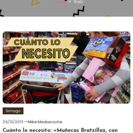
Home
Bratz
Simago
29/10/2013
Mike Medianoche
Cuánto lo necesito: «Muñecas Bratzillaz, con