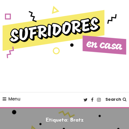
Skip To Content
Cultura pop made in Spain
Sufridores en casa
Menu
Search
Etiqueta:
Bratz