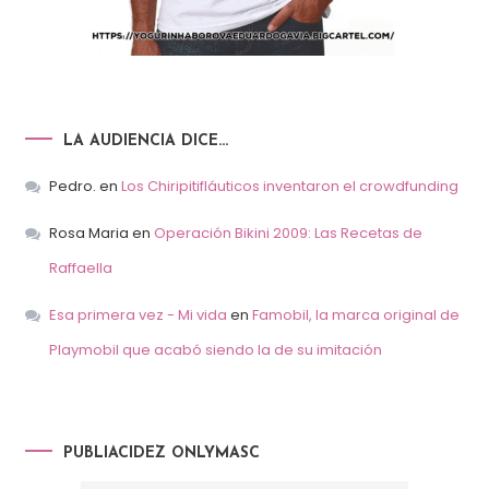
LA AUDIENCIA DICE…
Pedro.
en
Los Chiripitifláuticos inventaron el crowdfunding
Rosa Maria
en
Operación Bikini 2009: Las Recetas de
Raffaella
Esa primera vez - Mi vida
en
Famobil, la marca original de
Playmobil que acabó siendo la de su imitación
PUBLIACIDEZ ONLYMASC