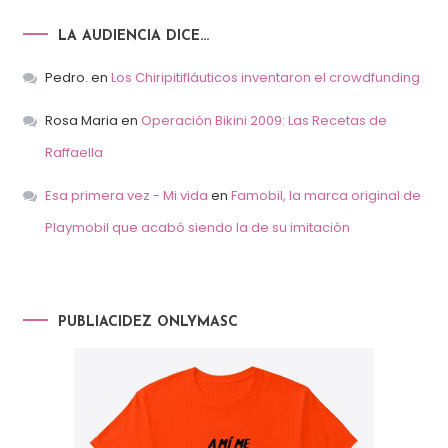
LA AUDIENCIA DICE…
Pedro.
en
Los Chiripitifláuticos inventaron el crowdfunding
Rosa Maria
en
Operación Bikini 2009: Las Recetas de
Raffaella
Esa primera vez - Mi vida
en
Famobil, la marca original de
Playmobil que acabó siendo la de su imitación
PUBLIACIDEZ ONLYMASC