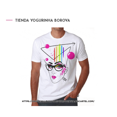
TIENDA YOGURINHA BOROVA