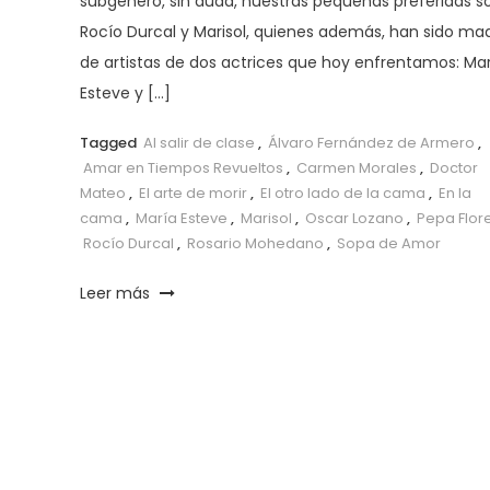
subgénero, sin duda, nuestras pequeñas preferidas s
Rocío Durcal y Marisol, quienes además, han sido ma
de artistas de dos actrices que hoy enfrentamos: Ma
Esteve y […]
Tagged
Al salir de clase
,
Álvaro Fernández de Armero
,
Amar en Tiempos Revueltos
,
Carmen Morales
,
Doctor
Mateo
,
El arte de morir
,
El otro lado de la cama
,
En la
cama
,
María Esteve
,
Marisol
,
Oscar Lozano
,
Pepa Flor
Rocío Durcal
,
Rosario Mohedano
,
Sopa de Amor
Leer más