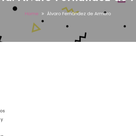
Home
Álvaro Fernández de Armero
los
 y