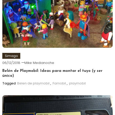
Simago
06/12/2018
Mike Medianoche
Belén de Playmobil: Ideas para montar el tuyo (y ser
único)
Tagged
Belen de playmobil
,
Famobil
,
playmobil