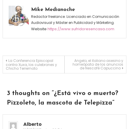
Mike Medianoche
Redactor freelance. Licenciado en Comunicación
Audiovisual y Máster en Publicidad y Márketing.
Website
https://www.sufridoresencasa.com
Navegación de entradas
La Conferencia Episcopal
Angelo, el italiano asesino y
homeópata de los anuncios
contra Xuxa, los culebrones y
de Nescafé Capuccino
Chicho Terremoto
3 thoughts on “
¿Está vivo o muerto?
Pizzoleto, la mascota de Telepizza
”
Alberto