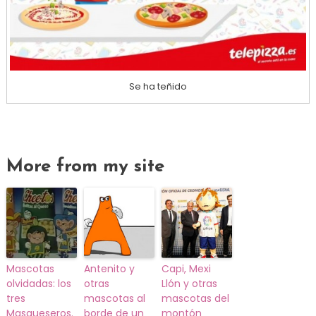
Se ha teñido
More from my site
Mascotas
Antenito y
Capi, Mexi
olvidadas: los
otras
Llón y otras
tres
mascotas al
mascotas del
Masqueseros.
borde de un
montón