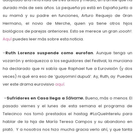
durado más de seis años. La pequeña ya está en España junto a
su mamá y su padre en funciones, Arturo Requejo de Gran
Hermano, el novio de Merche, quien ya tiene otros hijos
biológicos de parejas anteriores. Esto se merece un gran ¡oooh!.
Aquí
puedes leer más sobre esta noticia.
–
Ruth Lorenzo suspende como eurofan
. Aunque tenga un
vozarrón y enloquezca a los seguidores del Festival, la murciana
ha declarado que ni sabía que Raphael fue a Eurovisión (y dos
veces) ni qué era eso de ‘guayominí dupuá’. Ay, Ruth, ay. Puedes
ver este drama eurovisivo
aquí
.
–
Sufridores en Casa llega a
Sálvame
.
Bueno, más o menos. El
pasado viernes y el lunes de esta semana el programa de
Telecinco nos tomó prestados el hastag #LoQueInterelu para
hablar de la hija de María Teresa Campos y su abandono en
plató. Y a nosotros nos hizo mucha gracia verlo ahí, y que tanta