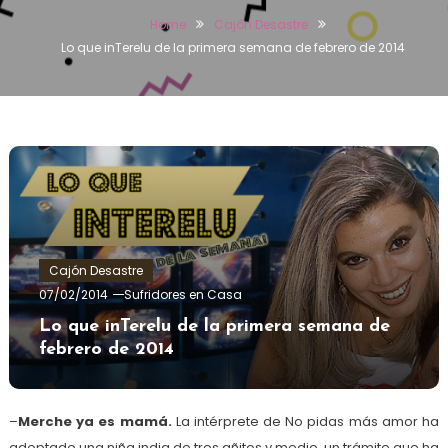
Home
Cajón Desastre
Lo que inTerelu de la primera semana de febrero de 2014
Cajón Desastre
07/02/2014
Sufridores en Casa
Lo que inTerelu de la primera semana de
febrero de 2014
–
Merche ya es mamá.
La intérprete de No pidas más amor ha
adoptado una niña india de tres añitos y medio, un trámite que ha