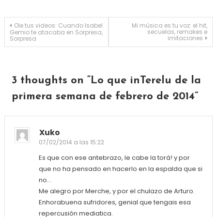
Navegación de entradas
Ole tus videos: Cuando Isabel
Mi música es tu voz: el hit,
secuelas, remakes e
Gemio te atacaba en Sorpresa,
imitaciones
Sorpresa
3 thoughts on “
Lo que inTerelu de la
primera semana de febrero de 2014
”
Xuko
07/02/2014 a las 15:22
Es que con ese antebrazo, le cabe la torá! y por
que no ha pensado en hacerlo en la espalda que si
no…
Me alegro por Merche, y por el chulazo de Arturo.
Enhorabuena sufridores, genial que tengais esa
repercusión mediatica.