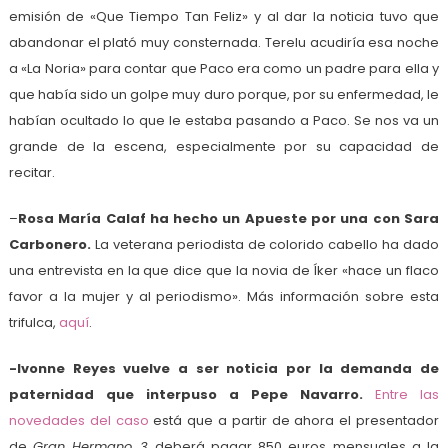
emisión de «Que Tiempo Tan Feliz» y al dar la noticia tuvo que
abandonar el plató muy consternada. Terelu acudiría esa noche
a «La Noria» para contar que Paco era como un padre para ella y
que había sido un golpe muy duro porque, por su enfermedad, le
habían ocultado lo que le estaba pasando a Paco. Se nos va un
grande de la escena, especialmente por su capacidad de
recitar.
–
Rosa María Calaf ha hecho un Apueste por una con Sara
Carbonero.
La veterana periodista de colorido cabello ha dado
una entrevista en la que dice que la novia de Íker «hace un flaco
favor a la mujer y al periodismo». Más información sobre esta
trifulca,
aquí
.
-Ivonne Reyes vuelve a ser noticia por la demanda de
paternidad que interpuso a Pepe Navarro.
Entre las
novedades del caso
está que a partir de ahora el presentador
de
Gran Hermano 3
deberá pagar 850 euros mensuales a la