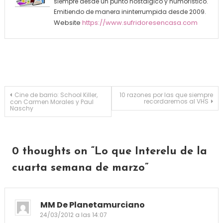
siempre desde un punto nostálgico y humorístico.
Emitiendo de manera ininterrumpida desde 2009.
Website
https://www.sufridoresencasa.com
Navegación de entradas
Cine de barrio: School Killer,
10 razones por las que siempre
recordaremos al VHS
con Carmen Morales y Paul
Naschy
0 thoughts on “
Lo que Interelu de la
cuarta semana de marzo
”
MM De Planetamurciano
24/03/2012 a las 14:07