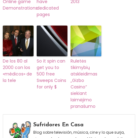
Online game
have
2013
Demonstrations
dedicated
pages
De los 80 al
So it spin can
Ruletės
2000 con los
get you to
tikimybių
«médicos» de
500 free
atskleidimas
la tele
Sweeps Coins
„Gizbo
for only $
Casino“
siekiant
laimėjimo
pranašumo
Sufridores En Casa
Blog sobre televisión, música, cine y lo que surja,