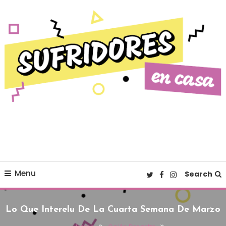
Skip To Content
Cultura pop made in Spain
Sufridores en casa
Menu
Search
Lo Que Interelu De La Cuarta Semana De Marzo