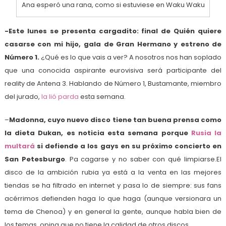
Ana esperó una rana, como si estuviese en Waku Waku
-Este lunes se presenta cargadito: final de Quién quiere
casarse con mi hijo, gala de Gran Hermano y estreno de
Número 1.
¿Qué es lo que vais a ver? A nosotros nos han soplado
que una conocida aspirante eurovisiva será participante del
reality de Antena 3. Hablando de Número 1, Bustamante, miembro
del jurado,
la lió parda
esta semana.
–
Madonna, cuyo nuevo disco tiene tan buena prensa como
la dieta Dukan, es noticia esta semana porque
Rusia la
multará
si defiende a los gays en su próximo concierto en
San Petesburgo
. Pa cagarse y no saber con qué limpiarse.El
disco de la ambición rubia ya está a la venta en las mejores
tiendas se ha filtrado en internet y pasa lo de siempre: sus fans
acérrimos defienden haga lo que haga (aunque versionara un
tema de Chenoa) y en general la gente, aunque habla bien de
los temas, opina que no tiene la calidad de otros discos.