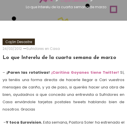
Home
Cajón Desastre
Lo que Interelu de la cuarta semana de marzo
Cajón Desastre
24/03/2012
Sufridores en Casa
Lo que Interelu de la cuarta semana de marzo
–
¡Paren las rotativas!
¡Caritina Goyanes tiene Twitter!
Sí,
ya tenéis una forma directa de hacerle llegar a Cari vuestros
mensajes de cariño, y ya de paso, si queréis hacer una obra de
bien, ayudadnos a que conceda una entrevista a Sufridores en
Casa enviándole tarjetas postales tweets hablando bien de
nosotros. Gracias
–
Y toca Eurovision.
Esta semana, Pastora Soler ha estrenado el