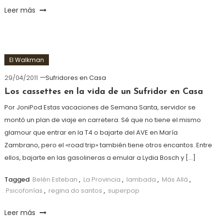
Leer más
El Walkman
29/04/2011
Sufridores en Casa
Los cassettes en la vida de un Sufridor en Casa
Por JoniPod Estas vacaciones de Semana Santa, servidor se
montó un plan de viaje en carretera. Sé que no tiene el mismo
glamour que entrar en la T4 o bajarte del AVE en María
Zambrano, pero el «road trip» también tiene otros encantos. Entre
ellos, bajarte en las gasolineras a emular a Lydia Bosch y […]
Tagged
Belén Esteban
,
La Provincia
,
lambada
,
Más Allá
,
Psicofonías
,
regina do santos
,
superpop
Leer más