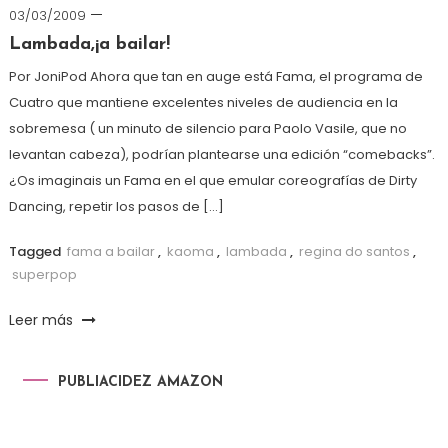
03/03/2009
Lambada,¡a bailar!
Por JoniPod Ahora que tan en auge está Fama, el programa de
Cuatro que mantiene excelentes niveles de audiencia en la
sobremesa ( un minuto de silencio para Paolo Vasile, que no
levantan cabeza), podrían plantearse una edición “comebacks”.
¿Os imaginais un Fama en el que emular coreografías de Dirty
Dancing, repetir los pasos de […]
Tagged
fama a bailar
,
kaoma
,
lambada
,
regina do santos
,
superpop
Leer más
PUBLIACIDEZ AMAZON