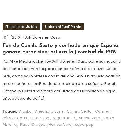
El kiosko de Julián
Uaiomini Tuelf Points
19/11/2010
Sufridores en Casa
Fan de Camilo Sesto y confiada en que España
ganase Eurovision: así era la juventud de 1978
Por Mike Medianoche Hoy Sufridores en Casa pone su máquina
del tiempo en marcha para conocer cómo era la juventud de
1978, como ya lo hiciese con la del año 1969. En aquella ocasión,
mi compañero JoniPod donde hablaba de la señorita Paqui
Crespo, pizpireta miembro del jurado de Eurovision de aquel
año, estudiante de […]
Tagged
Alaska
,
Alejandro Sanz
,
Camilo Sesto
,
Carmen
Pérez Cobas
,
Eurovision
,
Miguel Bosé
,
Nuevo Vale
,
Pablo
Abraira
,
Paqui Crespo
,
Revista Vale
,
superpop