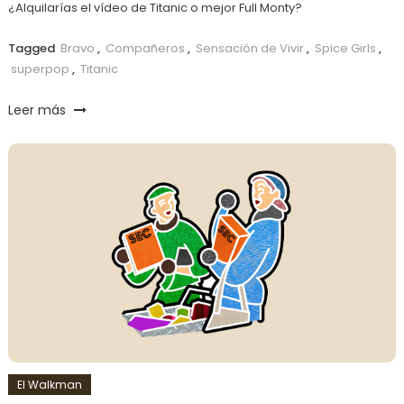
¿Alquilarías el vídeo de Titanic o mejor Full Monty?
Tagged
Bravo
,
Compañeros
,
Sensación de Vivir
,
Spice Girls
,
superpop
,
Titanic
Leer más
El Walkman