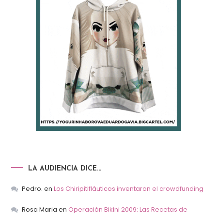
LA AUDIENCIA DICE…
Pedro.
en
Los Chiripitifláuticos inventaron el crowdfunding
Rosa Maria
en
Operación Bikini 2009: Las Recetas de