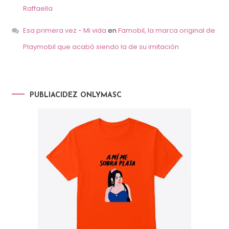
Raffaella
Esa primera vez - Mi vida
en
Famobil, la marca original de
Playmobil que acabó siendo la de su imitación
PUBLIACIDEZ ONLYMASC