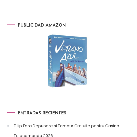
PUBLICIDAD AMAZON
ENTRADAS RECIENTES
Fillip Fara Depunere si Tambur Gratuite pentru Casino
Telecomanda 2026