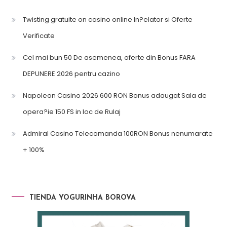
Twisting gratuite on casino online In?elator si Oferte
Verificate
Cel mai bun 50 De asemenea, oferte din Bonus FARA
DEPUNERE 2026 pentru cazino
Napoleon Casino 2026 600 RON Bonus adaugat Sala de
opera?ie 150 FS in loc de Rulaj
Admiral Casino Telecomanda 100RON Bonus nenumarate
+ 100%
TIENDA YOGURINHA BOROVA